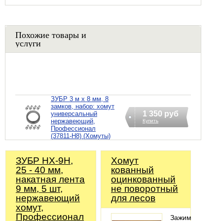
Похожие товары и
услуги
ЗУБР 3 м х 8 мм, 8
замков, набор: хомут
1 350 руб
универсальный
нержавеющий,
Купить
Профессионал
(37811-H8) (Хомуты)
ЗУБР НХ-9Н,
Хомут
25 - 40 мм,
кованный
накатная лента
оцинкованный
9 мм, 5 шт,
не поворотный
нержавеющий
для лесов
хомут,
Профессионал
Зажимает