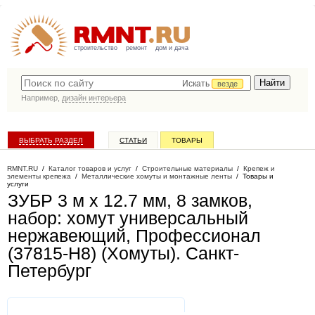
строительство
ремонт
дом и дача
Искать
везде
Например,
дизайн интерьера
ВЫБРАТЬ РАЗДЕЛ
СТАТЬИ
ТОВАРЫ
КАТАЛОГ КОМПАНИЙ
RMNT.RU
/
Каталог товаров и услуг
/
Строительные материалы
/
Крепеж и
элементы крепежа
/
Металлические хомуты и монтажные ленты
/
Товары и
услуги
ЗУБР 3 м х 12.7 мм, 8 замков,
набор: хомут универсальный
нержавеющий, Профессионал
(37815-H8) (Хомуты)
. Санкт-
Петербург