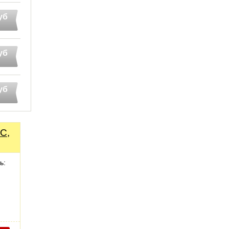
уб
уб
уб
C,
ь: