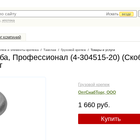
Искать
везде
р,
ипотека
ОГ КОМПАНИЙ
епеж и элементы крепежа
/
Такелаж
/
Грузовой крепеж
/
Товары и услуги
оба, Профессионал (4-304515-20) (Ско
г
Грузовой крепеж
ОптСнабТорг, ООО
1 660 руб.
Купить