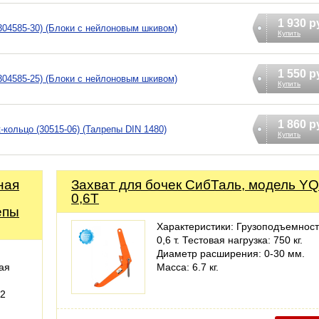
1 930 р
-304585-30) (Блоки с нейлоновым шкивом)
Купить
1 550 р
-304585-25) (Блоки с нейлоновым шкивом)
Купить
1 860 р
-кольцо (30515-06) (Талрепы DIN 1480)
Купить
ная
Захват для бочек СибТаль, модель YQ
0,6Т
епы
Характеристики: Грузоподъемност
0,6 т. Тестовая нагрузка: 750 кг.
Диаметр расширения: 0-30 мм.
ая
Масса: 6.7 кг.
2