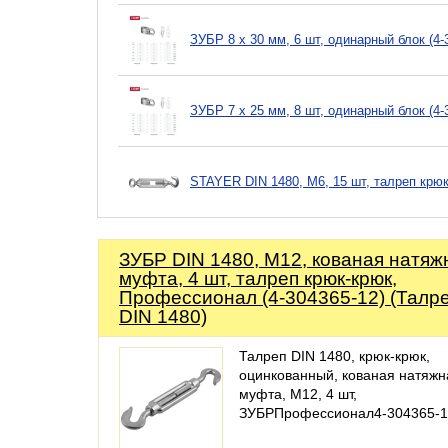
ЗУБР 8 x 30 мм, 6 шт, одинарный блок (4
ЗУБР 7 x 25 мм, 8 шт, одинарный блок (4
STAYER DIN 1480, М6, 15 шт, талреп крюк
ЗУБР DIN 1480, М12, кованая натяж
муфта, 4 шт, талреп крюк-крюк,
Профессионал (4-304365-12) (Талр
DIN 1480)
Талреп DIN 1480, крюк-крюк,
оцинкованный, кованая натяжн
муфта, М12, 4 шт,
ЗУБРПрофессионал4-304365-1