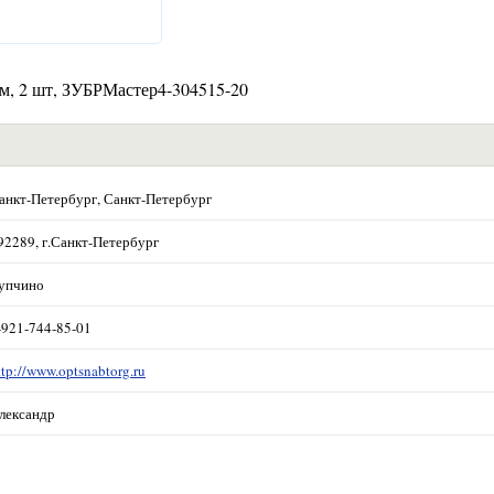
мм, 2 шт, ЗУБРМастер4-304515-20
анкт-Петербург, Санкт-Петербург
92289, г.Санкт-Петербург
упчино
-921-744-85-01
ttp://www.optsnabtorg.ru
лександр