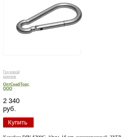
Грузовой
крепеж
ОптСнабТорг,
ООО
2 340
руб.
Купить
Карабин DIN 5299С, 10мм, 15 шт, оцинкованный, ЗУБР