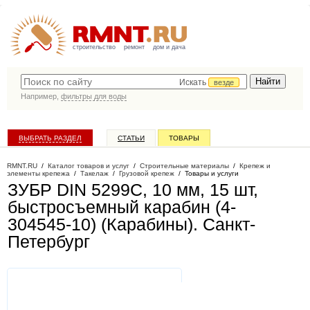
строительство
ремонт
дом и дача
Искать
везде
Например,
фильтры для воды
ВЫБРАТЬ РАЗДЕЛ
СТАТЬИ
ТОВАРЫ
КАТАЛОГ КОМПАНИЙ
RMNT.RU
/
Каталог товаров и услуг
/
Строительные материалы
/
Крепеж и
элементы крепежа
/
Такелаж
/
Грузовой крепеж
/
Товары и услуги
ЗУБР DIN 5299C, 10 мм, 15 шт,
быстросъемный карабин (4-
304545-10) (Карабины)
. Санкт-
Петербург