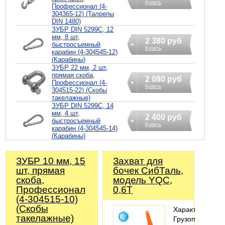
Купить
Профессионал (4-
304365-12) (Талрепы
DIN 1480)
ЗУБР DIN 5299C, 12
мм, 8 шт,
2 380 руб
быстросъемный
Купить
карабин (4-304545-12)
(Карабины)
ЗУБР 22 мм, 2 шт,
прямая скоба,
2 080 руб
Профессионал (4-
Купить
304515-22) (Скобы
такелажные)
ЗУБР DIN 5299C, 14
мм, 4 шт,
2 400 руб
быстросъемный
Купить
карабин (4-304545-14)
(Карабины)
ЗУБР 10 мм, 15
Захват для
шт, прямая
бочек СибТаль,
скоба,
модель YQC,
Профессионал
0,6Т
(4-304515-10)
(Скобы
Характеристики
такелажные)
Грузоподъемно