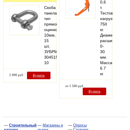
0,6
Скоба
т.
такелажная,
Тестовая
тип
нагрузка:
прямой,
750
оцинкованная,
кг.
10мм,
Диаметр
15
расширения:
шт,
0-
ЗУБРМастер4-
30
304515-
мм.
10
Масса:
6.7
кг.
2 090 руб
Купить
от 1 500 руб
Купить
—
Строительный
—
Магазины и
—
Опросы
каталог
рынки
—
Словари