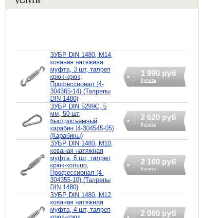
ЗУБР DIN 1480, М14,
кованая натяжная
муфта, 3 шт, талреп
1 990 руб
крюк-крюк,
Купить
Профессионал (4-
304365-14) (Талрепы
DIN 1480)
ЗУБР DIN 5299C, 5
мм, 50 шт,
2 620 руб
быстросъемный
Купить
карабин (4-304545-05)
(Карабины)
ЗУБР DIN 1480, М10,
кованая натяжная
муфта, 6 шт, талреп
2 160 руб
крюк-кольцо,
Купить
Профессионал (4-
304355-10) (Талрепы
DIN 1480)
ЗУБР DIN 1480, М12,
кованая натяжная
муфта, 4 шт, талреп
2 060 руб
крюк-крюк,