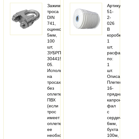
Зажим
Артикул:
троса
51-
DIN
2-
741,
026
оцинкованный,
В
5мм,
коробке:
100
1
шт,
шт,
ЗУБРПрофессионал4-
расфасовано
304415-
по:
05.
1
Используется
шт.
на
Описание:
тросах
Плетеный
без
16-
оплетки
прядный
ПВХ
капроновый
(если
фал
трос
с
имеет
сердечником
оплетку,
6мм,
ее
бухта
необходимо…
100м,