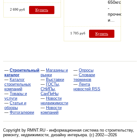
650кгс
-
2 690 руб
Купить
прочное
и…
1 705 руб
Купить
—
Строительный
—
Магазины и
—
Опросы
каталог
рынки
—
Словари
—
Каталог
—
Выставки
терминов
строительных
—
ГОСТы,
—
Лента
компаний
СНИПы,
новостей RSS
—
Товары и
СанПиНы
услуги
—
Новости
—
Статьи и
недвижимости
обзоры
—
Новости
—
Фотогалереи
компаний
Copyright by RMNT.RU - информационная система по
строительству,
ремонту, недвижимости, дизайну интерьера
. (c) 2002—2026