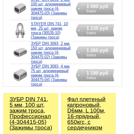
100 шт, алюминиевый
1 080 руб
зажим троса (4-
Купить
304475-03) (Зажимы
троса)
STAYER DIN 741, 10
1 230 руб
мм, 25 шт, зажим
троса (30535-10)
Купить
(Зажимы троса)
ЗУБР DIN 3093, 2 мм,
150 шт, алюминиевый
1 260 руб
зажим троса (4-
Купить
304475-02) (Зажимы
троса)
ЗУБР DIN 3093, 4 мм,
75 шт, алюминиевый
1 190 руб
зажим троса (4-
Купить
304475-04) (Зажимы
троса)
ЗУБР DIN 741,
Фал плетеный
5 мм, 100 шт,
капроновый,
зажим троса,
D6мм, L 100м,
Профессионал
16-прядный,
(4-304415-05)
650кгс, с
(Зажимы троса)
сердечником