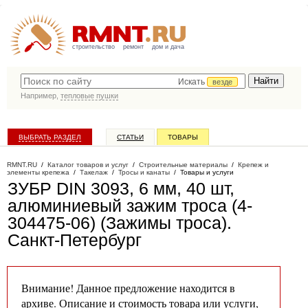
строительство
ремонт
дом и дача
Искать
везде
Например,
тепловые пушки
ВЫБРАТЬ РАЗДЕЛ
СТАТЬИ
ТОВАРЫ
КАТАЛОГ КОМПАНИЙ
RMNT.RU
/
Каталог товаров и услуг
/
Строительные материалы
/
Крепеж и
элементы крепежа
/
Такелаж
/
Тросы и канаты
/
Товары и услуги
ЗУБР DIN 3093, 6 мм, 40 шт,
алюминиевый зажим троса (4-
304475-06) (Зажимы троса)
.
Санкт-Петербург
Внимание! Данное предложение находится в
архиве. Описание и стоимость товара или услуги,