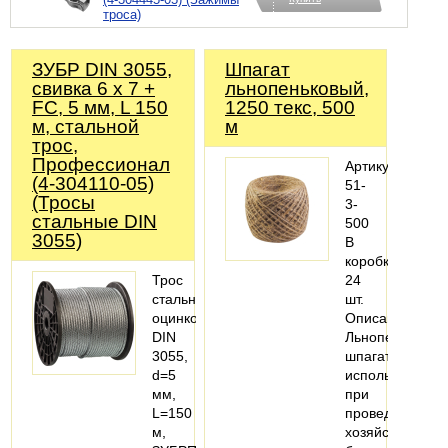
троса)
ЗУБР DIN 3055,
Шпагат
свивка 6 x 7 +
льнопеньковый,
FC, 5 мм, L 150
1250 текс, 500
м, стальной
м
трос,
Профессионал
Артикул:
(4-304110-05)
51-
(Тросы
3-
стальные DIN
500
3055)
В
коробке:
Трос
24
стальной,
шт.
оцинкованный,
Описание:
DIN
Льнопеньковый
3055,
шпагат
d=5
используется
мм,
при
L=150
проведении
м,
хозяйственно-