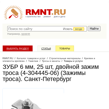
строительство
ремонт
дом и дача
Искать
везде
Например,
кровля
ВЫБРАТЬ РАЗДЕЛ
СТАТЬИ
ТОВАРЫ
КАТАЛОГ КОМПАНИЙ
RMNT.RU
/
Каталог товаров и услуг
/
Строительные материалы
/
Крепеж и
элементы крепежа
/
Такелаж
/
Тросы и канаты
/
Товары и услуги
ЗУБР 6 мм, 25 шт, двойной зажим
троса (4-304445-06) (Зажимы
троса)
. Санкт-Петербург