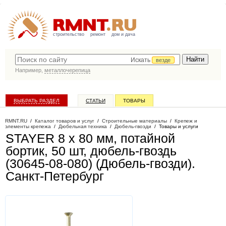
строительство
ремонт
дом и дача
Искать
везде
Например,
металлочерепица
ВЫБРАТЬ РАЗДЕЛ
СТАТЬИ
ТОВАРЫ
КАТАЛОГ КОМПАНИЙ
RMNT.RU
/
Каталог товаров и услуг
/
Строительные материалы
/
Крепеж и
элементы крепежа
/
Дюбельная техника
/
Дюбель-гвозди
/
Товары и услуги
STAYER 8 х 80 мм, потайной
бортик, 50 шт, дюбель-гвоздь
(30645-08-080) (Дюбель-гвозди)
.
Санкт-Петербург