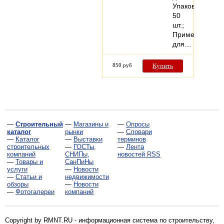
Упаковка
50
шт.;
Применение
для…
850 руб
Купить
—
Строительный
—
Магазины и
—
Опросы
каталог
рынки
—
Словари
—
Каталог
—
Выставки
терминов
строительных
—
ГОСТы,
—
Лента
компаний
СНИПы,
новостей RSS
—
Товары и
СанПиНы
услуги
—
Новости
—
Статьи и
недвижимости
обзоры
—
Новости
—
Фотогалереи
компаний
Copyright by RMNT.RU - информационная система по
строительству,