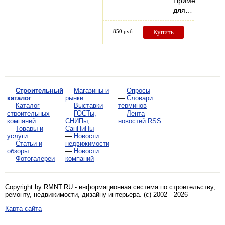
Применение
для…
850 руб
Купить
—
Строительный
—
Магазины и
—
Опросы
каталог
рынки
—
Словари
—
Каталог
—
Выставки
терминов
строительных
—
ГОСТы,
—
Лента
компаний
СНИПы,
новостей RSS
—
Товары и
СанПиНы
услуги
—
Новости
—
Статьи и
недвижимости
обзоры
—
Новости
—
Фотогалереи
компаний
Copyright by RMNT.RU - информационная система по
строительству,
ремонту, недвижимости, дизайну интерьера
. (c) 2002—2026
Карта сайта