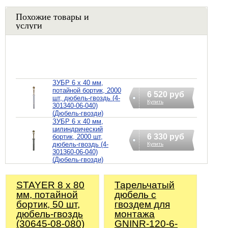
Похожие товары и
услуги
ЗУБР 6 х 40 мм,
потайной бортик, 2000
6 520 руб
шт, дюбель-гвоздь (4-
Купить
301340-06-040)
(Дюбель-гвозди)
ЗУБР 6 х 40 мм,
цилиндрический
6 330 руб
бортик, 2000 шт,
дюбель-гвоздь (4-
Купить
301360-06-040)
(Дюбель-гвозди)
STAYER 8 х 80
Тарельчатый
мм, потайной
дюбель с
бортик, 50 шт,
гвоздем для
дюбель-гвоздь
монтажа
(30645-08-080)
GNINR-120-6-