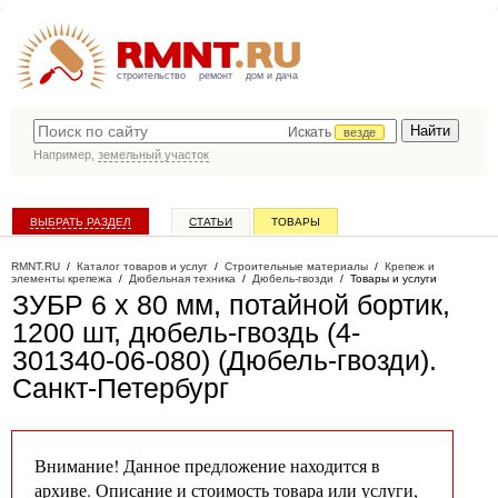
строительство
ремонт
дом и дача
Искать
везде
Например,
земельный участок
ВЫБРАТЬ РАЗДЕЛ
СТАТЬИ
ТОВАРЫ
КАТАЛОГ КОМПАНИЙ
RMNT.RU
/
Каталог товаров и услуг
/
Строительные материалы
/
Крепеж и
элементы крепежа
/
Дюбельная техника
/
Дюбель-гвозди
/
Товары и услуги
ЗУБР 6 х 80 мм, потайной бортик,
1200 шт, дюбель-гвоздь (4-
301340-06-080) (Дюбель-гвозди)
.
Санкт-Петербург
Внимание! Данное предложение находится в
архиве. Описание и стоимость товара или услуги,