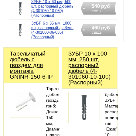
ЗУБР 10 х 60 мм, 500
540 руб
шт, распорный дюбель
(4-301060-10-060)
Купить
(Распорный)
ЗУБР 6 х 35 мм, 1000
460 руб
шт, распорный дюбель
(4-301060-06-035)
Купить
(Распорный)
Тарельчатый
ЗУБР 10 х 100
дюбель с
мм, 250 шт,
гвоздем для
распорный
монтажа
дюбель (4-
GNINR-150-6-IP
301060-10-100)
(Распорный)
Тарельчатый
дюбель
Дюбель
гвоздь
ЗУБР
гриб;
Мастер
Длина
распорный
150
полипропилено
мм;
тип
Диаметр
"Ёжик",
шляпки
10