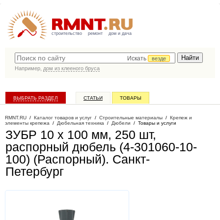
строительство
ремонт
дом и дача
Искать
везде
Например,
дом из клееного бруса
ВЫБРАТЬ РАЗДЕЛ
СТАТЬИ
ТОВАРЫ
КАТАЛОГ КОМПАНИЙ
RMNT.RU
/
Каталог товаров и услуг
/
Строительные материалы
/
Крепеж и
элементы крепежа
/
Дюбельная техника
/
Дюбели
/
Товары и услуги
ЗУБР 10 х 100 мм, 250 шт,
распорный дюбель (4-301060-10-
100) (Распорный)
. Санкт-
Петербург