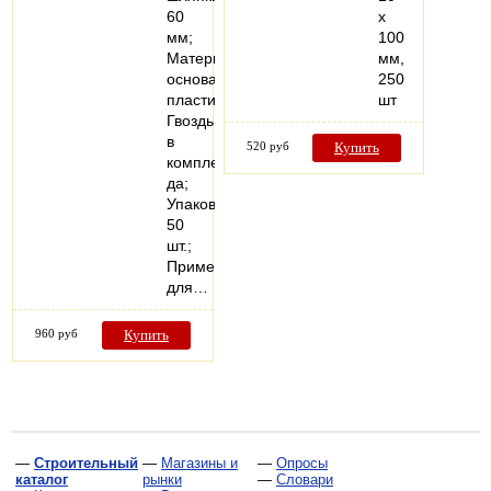
60
x
мм;
100
Материал
мм,
основания
250
пластик;
шт
Гвоздь
в
520 руб
Купить
комплекте
да;
Упаковка
50
шт.;
Применение
для…
960 руб
Купить
—
Строительный
—
Магазины и
—
Опросы
каталог
рынки
—
Словари