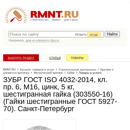
строительство
ремонт
дом и дача
Искать
везде
Например,
дом из клееного бруса
ВЫБРАТЬ РАЗДЕЛ
СТАТЬИ
ТОВАРЫ
КАТАЛОГ КОМПАНИЙ
RMNT.RU
/
Каталог товаров и услуг
/
Строительные материалы
/
Крепеж и
элементы крепежа
/
Метрический крепеж
/
Гайки
/
Товары и услуги
ЗУБР ГОСТ ISO 4032-2014, кл.
пр. 6, M16, цинк, 5 кг,
шестигранная гайка (303550-16)
(Гайки шестигранные ГОСТ 5927-
70)
. Санкт-Петербург