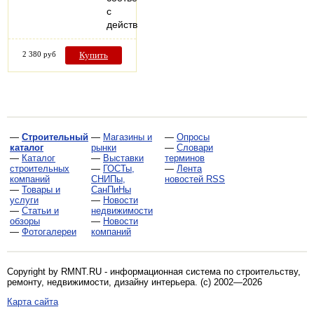
с
действующимиСТАНДАРТми…
2 380 руб
Купить
—
Строительный
—
Магазины и
—
Опросы
каталог
рынки
—
Словари
—
Каталог
—
Выставки
терминов
строительных
—
ГОСТы,
—
Лента
компаний
СНИПы,
новостей RSS
—
Товары и
СанПиНы
услуги
—
Новости
—
Статьи и
недвижимости
обзоры
—
Новости
—
Фотогалереи
компаний
Copyright by RMNT.RU - информационная система по
строительству,
ремонту, недвижимости, дизайну интерьера
. (c) 2002—2026
Карта сайта