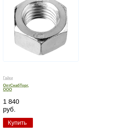
Гайки
ОптСнабТорг,
ООО
1 840
руб.
Купить