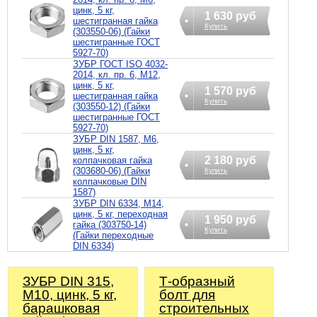
цинк, 5 кг,
1 630 руб
шестигранная гайка
Купить
(303550-06) (Гайки
шестигранные ГОСТ
5927-70)
ЗУБР ГОСТ ISO 4032-
2014, кл. пр. 6, M12,
цинк, 5 кг,
1 570 руб
шестигранная гайка
Купить
(303550-12) (Гайки
шестигранные ГОСТ
5927-70)
ЗУБР DIN 1587, M6,
цинк, 5 кг,
2 180 руб
колпачковая гайка
(303680-06) (Гайки
Купить
колпачковые DIN
1587)
ЗУБР DIN 6334, M14,
цинк, 5 кг, переходная
1 950 руб
гайка (303750-14)
Купить
(Гайки переходные
DIN 6334)
ЗУБР DIN 315,
Т-образный
M10, цинк, 5 кг,
болт для
барашковая
строительных