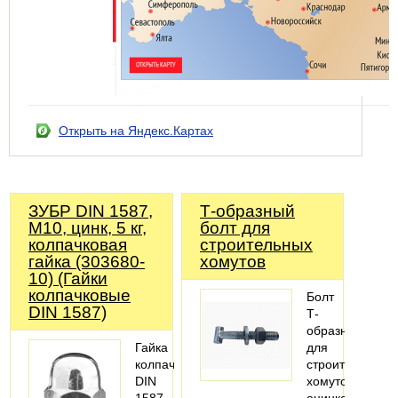
Открыть на Яндекс.Картах
ЗУБР DIN 1587,
Т-образный
M10, цинк, 5 кг,
болт для
колпачковая
строительных
гайка (303680-
хомутов
10) (Гайки
колпачковые
Болт
DIN 1587)
Т-
образный
Гайка
для
колпачковая
строительных
DIN
хомутов