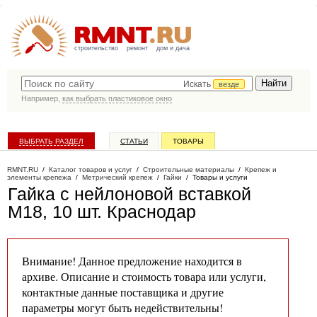
строительство
ремонт
дом и дача
Искать
везде
Например,
как выбрать пластиковое окно
ВЫБРАТЬ РАЗДЕЛ
СТАТЬИ
ТОВАРЫ
КАТАЛОГ КОМПАНИЙ
RMNT.RU
/
Каталог товаров и услуг
/
Строительные материалы
/
Крепеж и
элементы крепежа
/
Метрический крепеж
/
Гайки
/
Товары и услуги
Гайка с нейлоновой вставкой
М18, 10 шт
. Краснодар
Внимание! Данное предложение находится в
архиве. Описание и стоимость товара или услуги,
контактные данные поставщика и другие
параметры могут быть недействительны!