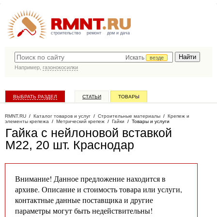
строительство
ремонт
дом и дача
Искать
везде
Например,
газонокосилки
ВЫБРАТЬ РАЗДЕЛ
СТАТЬИ
ТОВАРЫ
КАТАЛОГ КОМПАНИЙ
RMNT.RU
/
Каталог товаров и услуг
/
Строительные материалы
/
Крепеж и
элементы крепежа
/
Метрический крепеж
/
Гайки
/
Товары и услуги
Гайка с нейлоновой вставкой
М22, 20 шт
. Краснодар
Внимание! Данное предложение находится в
архиве. Описание и стоимость товара или услуги,
контактные данные поставщика и другие
параметры могут быть недействительны!