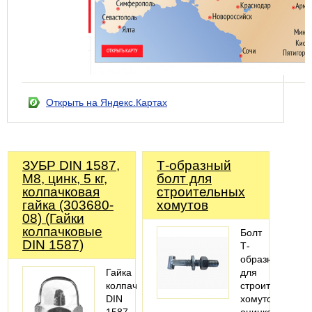
Открыть на Яндекс.Картах
ЗУБР DIN 1587,
Т-образный
M8, цинк, 5 кг,
болт для
колпачковая
строительных
гайка (303680-
хомутов
08) (Гайки
колпачковые
Болт
DIN 1587)
Т-
образный
Гайка
для
колпачковая
строительных
DIN
хомутов