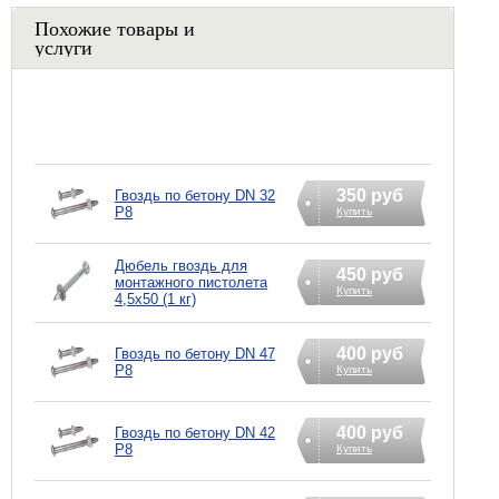
Похожие товары и
услуги
350 руб
Гвоздь по бетону DN 32
P8
Купить
Дюбель гвоздь для
450 руб
монтажного пистолета
Купить
4,5х50 (1 кг)
400 руб
Гвоздь по бетону DN 47
P8
Купить
400 руб
Гвоздь по бетону DN 42
P8
Купить