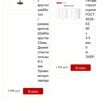
с
Гвозди
круглой
строительные
шайбой;
оцинкованные
тип
ГОСТ
/
4028-
размер
63,
крепления
90
Шайба
х
круглая
3.5
23мм;
мм,
Диаметр
5
пластиковой
кг,
гильзы
ЗУБР
8.5
мм;
1 050 руб
Купить
Уровень
мощности
заряда…
3 000 руб
Купить