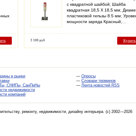
с квадратной шайбой; Шайба
квадратная 18,5 X 18,5 мм; Диаме
енных
пластиковой гильзы 8.5 мм; Урове
мощности заряда Красный;…
ить
3 100 руб
Купить
азины и рынки
—
Опросы
тавки
—
Словари терминов
Ты, СНИПы, СанПиНы
—
Лента новостей RSS
ости недвижимости
ости компаний
оительству, ремонту, недвижимости, дизайну интерьера
. (c) 2002—2026