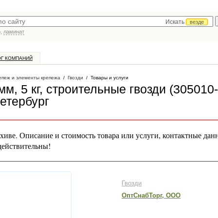
Искать
везде
р,
ламинат
ОГ КОМПАНИЙ
епеж и элементы крепежа
/
Гвозди
/
Товары и услуги
мм, 5 кг, строительные гвозди (305010-
Петербург
хиве. Описание и стоимость товара или услуги, контактные дан
действительны!
Гвозди
ОптСнабТорг, ООО