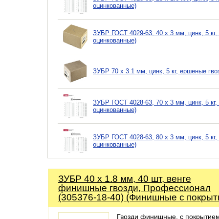
оцинкованные)
ЗУБР ГОСТ 4029-63, 40 x 3 мм, цинк, 5 кг
оцинкованные)
ЗУБР 70 x 3.1 мм, цинк, 5 кг, ершеные гв
ЗУБР ГОСТ 4028-63, 70 x 3 мм, цинк, 5 кг
оцинкованные)
ЗУБР ГОСТ 4028-63, 80 x 3 мм, цинк, 5 кг
оцинкованные)
ЗУБР 40 x 1.8 мм, 40 шт, венге
финишные гвозди, Профессионал
(305376-18-40) (Финишные с покрыт
Гвозди финишные, с покрытие