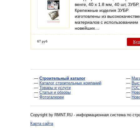
венге, 40 х 1.8 мм, 40 шт, ЗУБР.
Крепежные изделия ЗУБР
изготовлены из высококачеств
материалов с использованием
новейших…
67 руб
Куп
—
Строительный каталог
—
Маг
—
Каталог строительных компаний
—
Выс
—
Товары и услуги
—
ГОС
—
Статьи и обзоры
—
Нов
—
Фотогалереи
—
Нов
Copyright by RMNT.RU - информационная система по
стр
Карта сайта