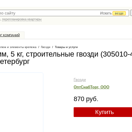
Искать
везде
р,
перепланировка квартиры
ОГ КОМПАНИЙ
епеж и элементы крепежа
/
Гвозди
/
Товары и услуги
м, 5 кг, строительные гвозди (305010-
Петербург
Гвозди
ОптСнабТорг, ООО
870 руб.
Купить