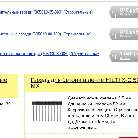
870 ру
роительные гвозди (305010-35-090) (Строительные)
Купить
870 ру
оительные гвозди (305010-40-120) (Строительные)
Купить
1 040 р
, строительные гвозди (305030-30-080) (Строительные
Купить
ные
Гвоздь для бетона в ленте HILTI X-C 5
MX
Диаметр ножки крепежа 3.5 мм;
е, 30
Длина ножки крепежа 52 мм;
Коррозионная защита Оцинкован
сталь, толщина 5-13 мкм; В ленте
Да; Диаметр 3.5 мм; Тип
наконечника…