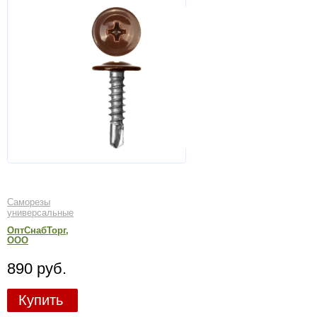
Саморезы
универсальные
ОптСнабТорг,
ООО
890 руб.
Купить