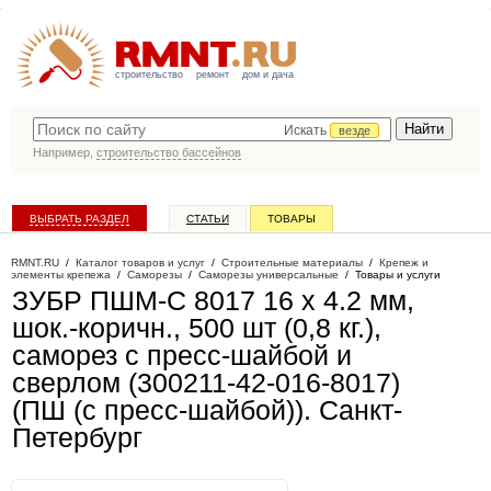
строительство
ремонт
дом и дача
Искать
везде
Например,
строительство бассейнов
ВЫБРАТЬ РАЗДЕЛ
СТАТЬИ
ТОВАРЫ
КАТАЛОГ КОМПАНИЙ
RMNT.RU
/
Каталог товаров и услуг
/
Строительные материалы
/
Крепеж и
элементы крепежа
/
Саморезы
/
Саморезы универсальные
/
Товары и услуги
ЗУБР ПШМ-С 8017 16 х 4.2 мм,
шок.-коричн., 500 шт (0,8 кг.),
саморез с пресс-шайбой и
сверлом (300211-42-016-8017)
(ПШ (с пресс-шайбой))
. Санкт-
Петербург