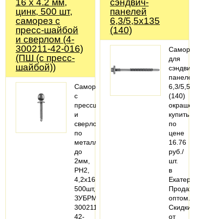
16 х 4.2 мм,
сэндвич-
цинк, 500 шт,
панелей
саморез с
6,3/5,5x135
пресс-шайбой
(140)
и сверлом (4-
300211-42-016)
Саморез
(ПШ (с пресс-
для
шайбой))
сэндвич-
панелей
Саморезы
6,3/5,5x135
с
(140)
прессшайбой
окрашенный,
и
купить
сверлом
по
по
цене
металлу
16.76
до
руб./
2мм,
шт.
PH2,
в
4,2х16мм,
Екатеринбурге.
500шт,
Продажа
ЗУБРМастер4-
оптом.
300211-
Скидки
42-
от