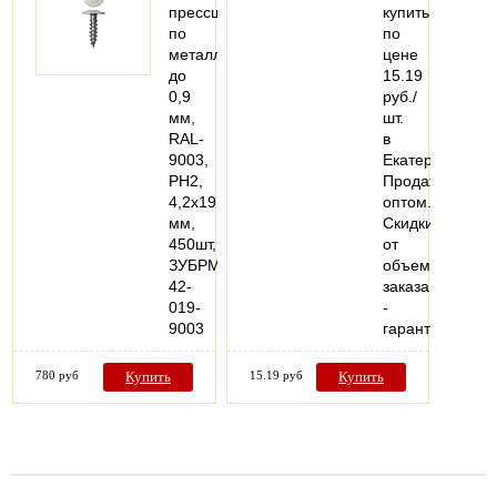
прессшайбой
купить
по
по
металлу
цене
до
15.19
0,9
руб./
мм,
шт.
RAL-
в
9003,
Екатеринбурге.
PH2,
Продажа
4,2х19
оптом.
мм,
Скидки
450шт,
от
ЗУБРМастер300191-
объема
42-
заказа
019-
-
9003
гарантия…
780 руб
Купить
15.19 руб
Купить