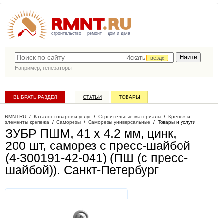
строительство
ремонт
дом и дача
Искать
везде
Например,
генераторы
ВЫБРАТЬ РАЗДЕЛ
СТАТЬИ
ТОВАРЫ
КАТАЛОГ КОМПАНИЙ
RMNT.RU
/
Каталог товаров и услуг
/
Строительные материалы
/
Крепеж и
элементы крепежа
/
Саморезы
/
Саморезы универсальные
/
Товары и услуги
ЗУБР ПШМ, 41 х 4.2 мм, цинк,
200 шт, саморез c пресс-шайбой
(4-300191-42-041) (ПШ (с пресс-
шайбой))
. Санкт-Петербург