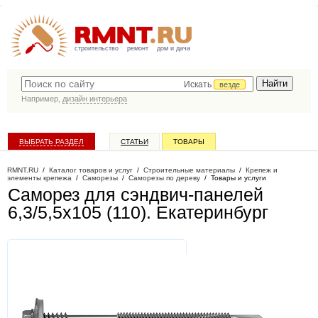
строительство
ремонт
дом и дача
Искать
везде
Например,
дизайн интерьера
ВЫБРАТЬ РАЗДЕЛ
СТАТЬИ
ТОВАРЫ
КАТАЛОГ КОМПАНИЙ
RMNT.RU
/
Каталог товаров и услуг
/
Строительные материалы
/
Крепеж и
элементы крепежа
/
Саморезы
/
Саморезы по дереву
/
Товары и услуги
Саморез для сэндвич-панелей
6,3/5,5x105 (110)
. Екатеринбург