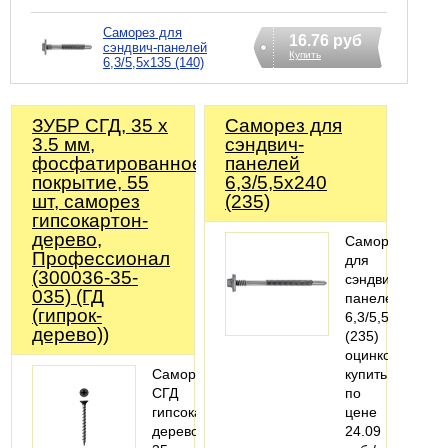
Саморез для
16.76 руб
сэндвич-панелей
Купить
6,3/5,5x135 (140)
ЗУБР СГД, 35 х
Саморез для
3.5 мм,
сэндвич-
фосфатированное
панелей
покрытие, 55
6,3/5,5x240
шт, саморез
(235)
гипсокартон-
дерево,
Саморез
Профессионал
для
(300036-35-
сэндвич-
035) (ГД
панелей
(гипрок-
6,3/5,5x240
дерево))
(235)
оцинкованный,
Саморезы
купить
СГД
по
гипсокартон-
цене
дерево,
24.09