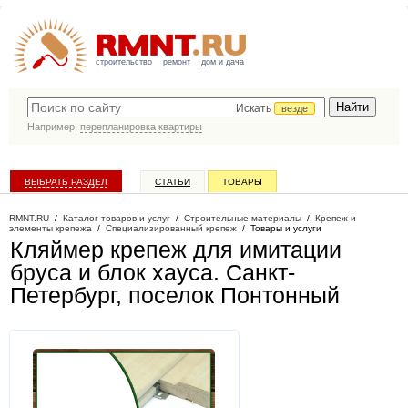
строительство
ремонт
дом и дача
Искать
везде
Например,
перепланировка квартиры
ВЫБРАТЬ РАЗДЕЛ
СТАТЬИ
ТОВАРЫ
КАТАЛОГ КОМПАНИЙ
RMNT.RU
/
Каталог товаров и услуг
/
Строительные материалы
/
Крепеж и
элементы крепежа
/
Специализированный крепеж
/
Товары и услуги
Кляймер крепеж для имитации
бруса и блок хауса
. Санкт-
Петербург, поселок Понтонный