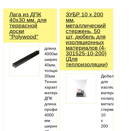
Лага из ДПК
ЗУБР 10 х 200
40х30 мм. для
мм,
террасной
металлический
доски
стержень, 50
"Polywood"
шт, дюбель для
изоляционных
материалов (4-
длина
301525-10-200)
4000мм;
(Для
ширина:
теплоизоляции)
40мм;
толщина:
30мм
Дюбель
Технические
для
характеристики
изоляционных
материал:
материалов
ДПК
полипропилено
длина
металлический
профиля:
стержень,
4000
10
мм
x
ширина:
200