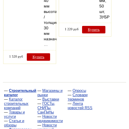
40
мм,
мм
50
высота
шт,
/
ЗУБР
толщина:
30
1 220 руб
Купить
мм
назначение:
…
1 520 руб
Купить
—
Строительный
—
Магазины и
—
Опросы
каталог
рынки
—
Словари
—
Каталог
—
Выставки
терминов
строительных
—
ГОСТы,
—
Лента
компаний
СНИПы,
новостей RSS
—
Товары и
СанПиНы
услуги
—
Новости
—
Статьи и
недвижимости
обзоры
—
Новости