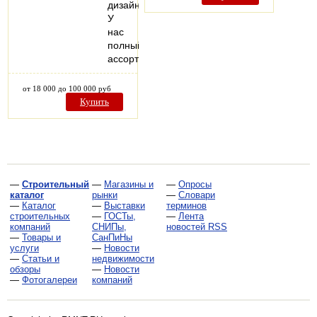
дизайна.
У
нас
полный
ассортимент…
от 18 000 до 100 000 руб
Купить
—
Строительный
—
Магазины и
—
Опросы
каталог
рынки
—
Словари
—
Каталог
—
Выставки
терминов
строительных
—
ГОСТы,
—
Лента
компаний
СНИПы,
новостей RSS
—
Товары и
СанПиНы
услуги
—
Новости
—
Статьи и
недвижимости
обзоры
—
Новости
—
Фотогалереи
компаний