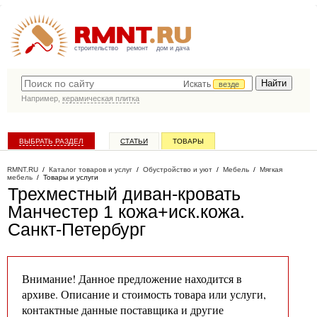
строительство
ремонт
дом и дача
Искать
везде
Например,
керамическая плитка
ВЫБРАТЬ РАЗДЕЛ
СТАТЬИ
ТОВАРЫ
КАТАЛОГ КОМПАНИЙ
RMNT.RU
/
Каталог товаров и услуг
/
Обустройство и уют
/
Мебель
/
Мягкая
мебель
/
Товары и услуги
Трехместный диван-кровать
Манчестер 1 кожа+иск.кожа
.
Санкт-Петербург
Внимание! Данное предложение находится в
архиве. Описание и стоимость товара или услуги,
контактные данные поставщика и другие