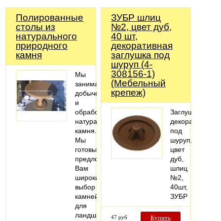
Полированные
ЗУБР шлиц
столы из
№2, цвет дуб,
натурального
40 шт,
природного
декоративная
камня
заглушка под
шуруп (4-
308156-1)
Мы
(Мебельный
занимаемся
крепеж)
добычей
и
обработкой
Заглушка
натурального
декоративная
камня.
под
Мы
шуруп,
готовы
цвет
предложить
дуб,
Вам
шлиц
широкий
№2,
выбор
40шт,
камней
ЗУБР
для
ландшафтного
47 руб
Купить