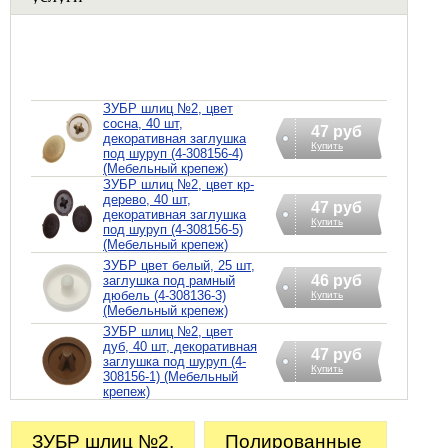
ЗУБР шлиц №2, цвет
сосна, 40 шт,
47 руб
декоративная заглушка
Купить
под шуруп (4-308156-4)
(Мебельный крепеж)
ЗУБР шлиц №2, цвет кр-
дерево, 40 шт,
47 руб
декоративная заглушка
Купить
под шуруп (4-308156-5)
(Мебельный крепеж)
ЗУБР цвет белый, 25 шт,
46 руб
заглушка под рамный
дюбель (4-308136-3)
Купить
(Мебельный крепеж)
ЗУБР шлиц №2, цвет
дуб, 40 шт, декоративная
47 руб
заглушка под шуруп (4-
Купить
308156-1) (Мебельный
крепеж)
ЗУБР шлиц №2,
Полированные