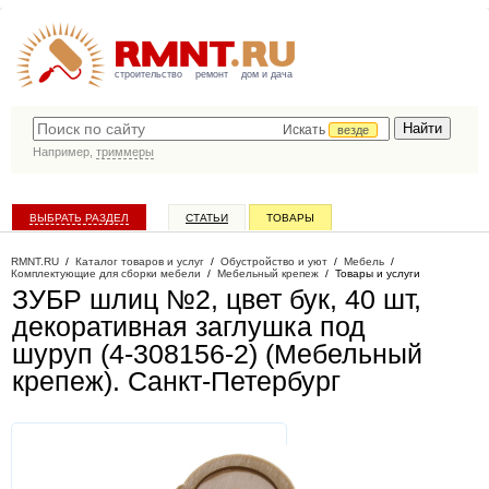
строительство
ремонт
дом и дача
Искать
везде
Например,
триммеры
ВЫБРАТЬ РАЗДЕЛ
СТАТЬИ
ТОВАРЫ
КАТАЛОГ КОМПАНИЙ
RMNT.RU
/
Каталог товаров и услуг
/
Обустройство и уют
/
Мебель
/
Комплектующие для сборки мебели
/
Мебельный крепеж
/
Товары и услуги
ЗУБР шлиц №2, цвет бук, 40 шт,
декоративная заглушка под
шуруп (4-308156-2) (Мебельный
крепеж)
. Санкт-Петербург