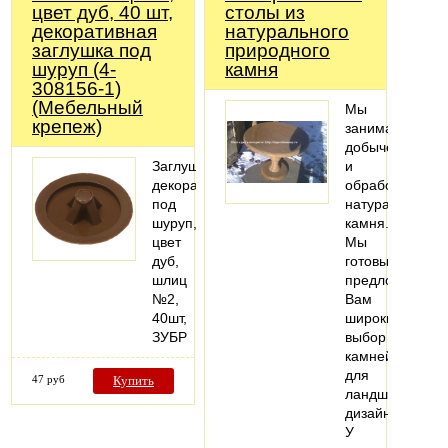
цвет дуб, 40 шт,
столы из
декоративная
натурального
заглушка под
природного
шуруп (4-
камня
308156-1)
(Мебельный
Мы
крепеж)
занимаемся
добычей
Заглушка
и
декоративная
обработкой
под
натурального
шуруп,
камня.
цвет
Мы
дуб,
готовы
шлиц
предложить
№2,
Вам
40шт,
широкий
ЗУБР
выбор
камней
для
47 руб
Купить
ландшафтного
дизайна.
У