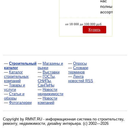
нас
полный
ассортимент…
от 18 000 до 100 000 руб
Купить
—
Строительный
—
Магазины и
—
Опросы
каталог
рынки
—
Словари
—
Каталог
—
Выставки
терминов
строительных
—
ГОСТы,
—
Лента
компаний
СНИПы,
новостей RSS
—
Товары и
СанПиНы
услуги
—
Новости
—
Статьи и
недвижимости
обзоры
—
Новости
—
Фотогалереи
компаний
Copyright by RMNT.RU - информационная система по
строительству,
ремонту, недвижимости, дизайну интерьера
. (c) 2002—2026