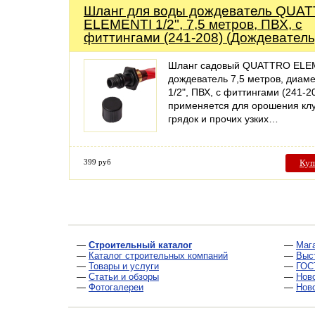
Шланг для воды дождеватель QUA
ELEMENTI 1/2", 7,5 метров, ПВХ, с
фиттингами (241-208) (Дождеватель
Шланг садовый QUATTRO ELE
дождеватель 7,5 метров, диам
1/2", ПВХ, с фиттингами (241-2
применяется для орошения кл
грядок и прочих узких…
399 руб
Куп
—
Строительный каталог
—
Маг
—
Каталог строительных компаний
—
Выс
—
Товары и услуги
—
ГОС
—
Статьи и обзоры
—
Нов
—
Фотогалереи
—
Нов