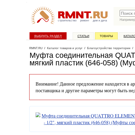
Наприме
строительство
ремонт
дом и дача
ВЫБРАТЬ РАЗДЕЛ
СТАТЬИ
ТОВАРЫ
КАТАЛ
RMNT.RU
/
Каталог товаров и услуг
/
Благоустройство территории
/
Муфта соединительная QUATT
мягкий пластик (646-058) (М
Внимание! Данное предложение находится в ар
поставщика и другие параметры могут быть не