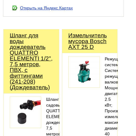
Открыть на Яндекс.Картах
Шланг для
Измельчитель
воды
мусора Bosch
дождеватель
AXT 25 D
QUATTRO
ELEMENTI 1/2",
Режущая
7,5 метров,
система
ПВХ, с
Система
фиттингами
режущих
(241-208)
валков;
(Дождеватель)
Мощность
двигателя
Шланг
2.5
садовый
кВт;
QUATTRO
Производитель
ELEMENTI
измельчения
дождеватель
максимальный
7,5
диаметр
метров,
40