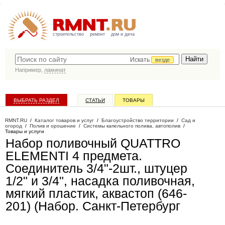
строительство
ремонт
дом и дача
Искать
везде
Например,
ламинат
ВЫБРАТЬ РАЗДЕЛ
СТАТЬИ
ТОВАРЫ
КАТАЛОГ КОМПАНИЙ
RMNT.RU
/
Каталог товаров и услуг
/
Благоустройство территории
/
Сад и
огород
/
Полив и орошение
/
Системы капельного полива, автополив
/
Товары и услуги
Набор поливочный QUATTRO
ELEMENTI 4 предмета.
Соединитель 3/4"-2шт., штуцер
1/2" и 3/4", насадка поливочная,
мягкий пластик, аквастоп (646-
201) (Набор
. Санкт-Петербург