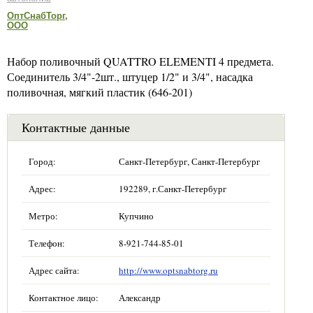
ОптСнабТорг,
ООО
Набор поливочный QUATTRO ELEMENTI 4 предмета.
Соединитель 3/4"-2шт., штуцер 1/2" и 3/4", насадка
поливочная, мягкий пластик (646-201)
Контактные данные
Город:
Санкт-Петербург, Санкт-Петербург
Адрес:
192289, г.Санкт-Петербург
Метро:
Купчино
Телефон:
8-921-744-85-01
Адрес сайта:
http://www.optsnabtorg.ru
Контактное лицо:
Александр