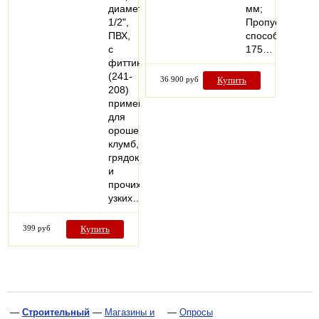
диаметр
мм;
1/2",
Пропускная
ПВХ,
способность
с
175…
фиттингами
(241-
36 900 руб
Купить
208)
применяется
для
орошения
клумб,
грядок
и
прочих
узких…
399 руб
Купить
—
Строительный
—
Магазины и
—
Опросы