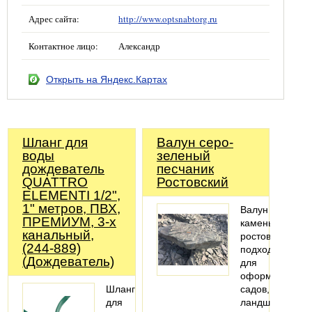
Адрес сайта:
http://www.optsnabtorg.ru
Контактное лицо:
Александр
Открыть на Яндекс.Картах
Шланг для
Валун серо-
воды
зеленый
дождеватель
песчаник
QUATTRO
Ростовский
ELEMENTI 1/2",
1" метров, ПВХ,
Валун
ПРЕМИУМ, 3-х
камень
канальный,
ростовский
(244-889)
подходит
(Дождеватель)
для
оформления
Шланг
садов,
для
ландшафтного