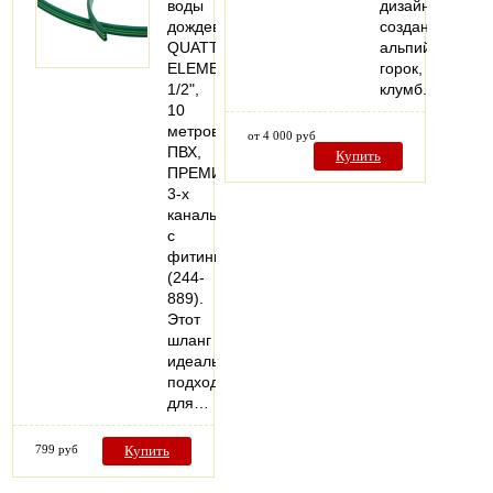
воды
дизайна,
дождеватель
создания
QUATTRO
альпийских
ELEMENTI
горок,
1/2",
клумб.
10
метров,
от 4 000 руб
ПВХ,
Купить
ПРЕМИУМ,
3-х
канальный,
с
фитингами
(244-
889).
Этот
шланг
идеально
подходит
для…
799 руб
Купить