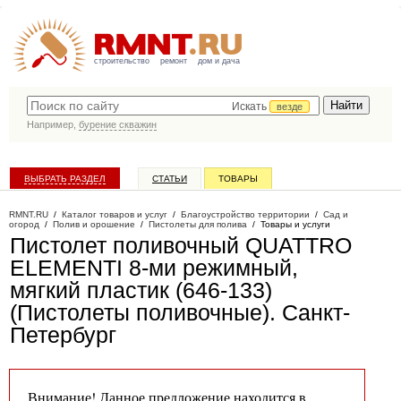
строительство
ремонт
дом и дача
Искать
везде
Например,
бурение скважин
ВЫБРАТЬ РАЗДЕЛ
СТАТЬИ
ТОВАРЫ
КАТАЛОГ КОМПАНИЙ
RMNT.RU
/
Каталог товаров и услуг
/
Благоустройство территории
/
Сад и
огород
/
Полив и орошение
/
Пистолеты для полива
/
Товары и услуги
Пистолет поливочный QUATTRO
ELEMENTI 8-ми режимный,
мягкий пластик (646-133)
(Пистолеты поливочные)
. Санкт-
Петербург
Внимание! Данное предложение находится в