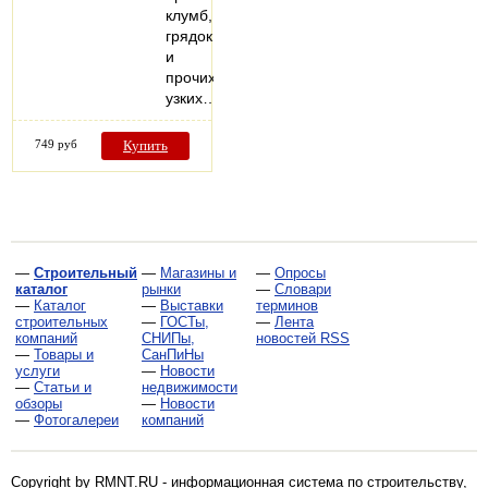
клумб,
грядок
и
прочих
узких…
749 руб
Купить
—
Строительный
—
Магазины и
—
Опросы
каталог
рынки
—
Словари
—
Каталог
—
Выставки
терминов
строительных
—
ГОСТы,
—
Лента
компаний
СНИПы,
новостей RSS
—
Товары и
СанПиНы
услуги
—
Новости
—
Статьи и
недвижимости
обзоры
—
Новости
—
Фотогалереи
компаний
Copyright by RMNT.RU - информационная система по
строительству,