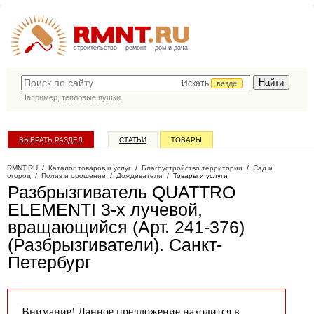
строительство
ремонт
дом и дача
Искать
везде
Например,
тепловые пушки
ВЫБРАТЬ РАЗДЕЛ
СТАТЬИ
ТОВАРЫ
КАТАЛОГ КОМПАНИЙ
RMNT.RU
/
Каталог товаров и услуг
/
Благоустройство территории
/
Сад и
огород
/
Полив и орошение
/
Дождеватели
/
Товары и услуги
Разбрызгиватель QUATTRO
ELEMENTI 3-х лучевой,
вращающийся (Арт. 241-376)
(Разбрызгиватели)
. Санкт-
Петербург
Внимание! Данное предложение находится в