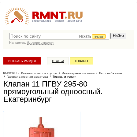
строительство
ремонт
дом и дача
Искать
везде
Например,
бурение скважин
ВЫБРАТЬ РАЗДЕЛ
СТАТЬИ
ТОВАРЫ
КАТАЛОГ КОМПАНИЙ
RMNT.RU
/
Каталог товаров и услуг
/
Инженерные системы
/
Газоснабжение
/
Газовая запорная арматура
/
Товары и услуги
Клапан 11 ПГВУ 295-80
прямоугольный одноосный
.
Екатеринбург