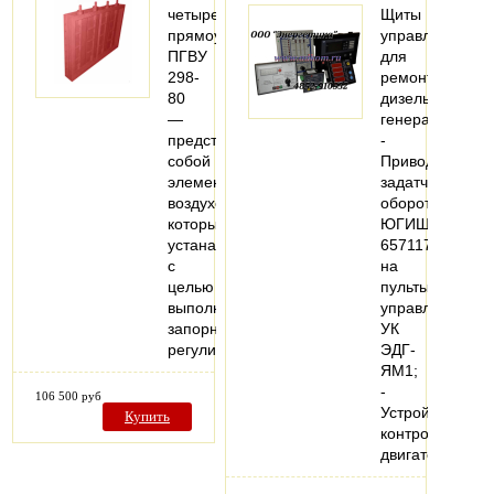
четырехосный
Щиты
прямоугольный
управления
ПГВУ
для
298-
ремонта
80
дизель-
—
генераторов:
представляет
-
собой
Привод
элемент
задатчика
воздухопровода,
оборотов
который
ЮГИШ
устанавливается
657117.001
с
на
целью
пульты
выполнения
управления
запорно-
УК
регулирующей…
ЭДГ-
ЯМ1;
-
106 500 руб
Устройство
Купить
контроля
двигателя…