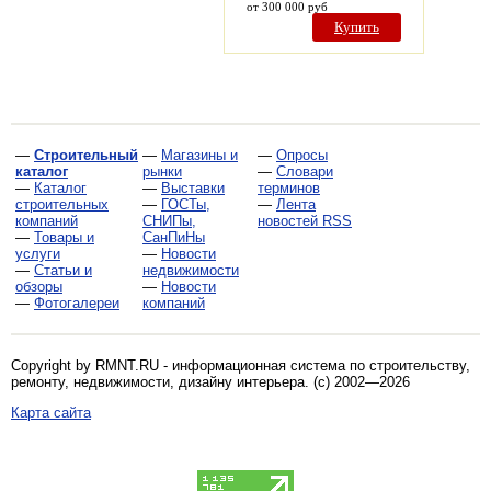
от 300 000 руб
Купить
—
Строительный
—
Магазины и
—
Опросы
каталог
рынки
—
Словари
—
Каталог
—
Выставки
терминов
строительных
—
ГОСТы,
—
Лента
компаний
СНИПы,
новостей RSS
—
Товары и
СанПиНы
услуги
—
Новости
—
Статьи и
недвижимости
обзоры
—
Новости
—
Фотогалереи
компаний
Copyright by RMNT.RU - информационная система по
строительству,
ремонту, недвижимости, дизайну интерьера
. (c) 2002—2026
Карта сайта