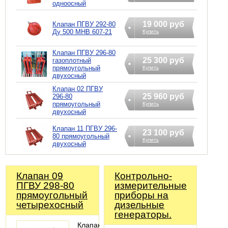
одноосный
19 000 руб
Клапан ПГВУ 292-80
Ду 500 МНВ 607-21
Купить
Клапан ПГВУ 296-80
25 300 руб
газоплотный
прямоугольный
Купить
двухосный
Клапан 02 ПГВУ
25 960 руб
296-80
прямоугольный
Купить
двухосный
Клапан 11 ПГВУ 296-
23 100 руб
80 прямоугольный
Купить
двухосный
Клапан 09
Контрольно-
ПГВУ 298-80
измерительные
прямоугольный
приборы на
четырехосный
дизельные
генераторы.
Клапан