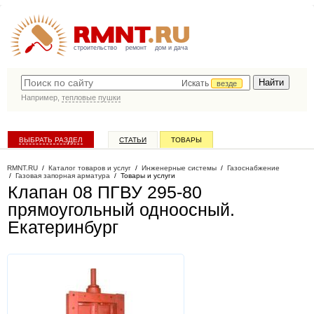
строительство
ремонт
дом и дача
Искать
везде
Например,
тепловые пушки
ВЫБРАТЬ РАЗДЕЛ
СТАТЬИ
ТОВАРЫ
КАТАЛОГ КОМПАНИЙ
RMNT.RU
/
Каталог товаров и услуг
/
Инженерные системы
/
Газоснабжение
/
Газовая запорная арматура
/
Товары и услуги
Клапан 08 ПГВУ 295-80
прямоугольный одноосный
.
Екатеринбург