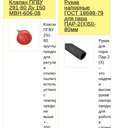
Клапан ПГВУ
Рукав
291-80 Ду 150
напорные
МВН-606-08
ГОСТ 18698-79
для пара
ПАР-2(Х)50-
Клапана
80мм
ПГВУ
291-
80
Рукав
круглые
для
предназначены
пара
для
Пар-2
регулирования
(X)
и
–
отключения
это
пылегазовохдухопроводов
надежный
котельных
и
установок
высококачеств
с
рукав
температурой
напорный,
среды
предназначен
не
для
выше
работы
+
в
400…
сложных