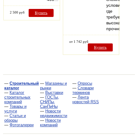
условиях,
где
2 500 руб
Купить
требуется
высокая
прочность…
от 1 742 руб
Купить
—
Строительный
—
Магазины и
—
Опросы
каталог
рынки
—
Словари
—
Каталог
—
Выставки
терминов
строительных
—
ГОСТы,
—
Лента
компаний
СНИПы,
новостей RSS
—
Товары и
СанПиНы
услуги
—
Новости
—
Статьи и
недвижимости
обзоры
—
Новости
—
Фотогалереи
компаний