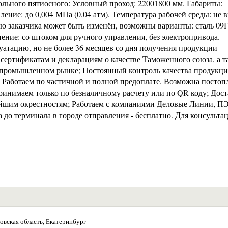
льного пятиосного: Условный проход: 22001800 мм. Габариты:
вление: до 0,004 МПа (0,04 атм). Температура рабочей среды: не 
нию заказчика может быть изменён, возможны варианты: сталь 09
ение: со штоком для ручного управления, без электропривода.
луатацию, но не более 36 месяцев со дня получения продукции
сертификатам и декларациям о качестве Таможенного союза, а т
а промышленном рынке; Постоянный контроль качества продукци
Работаем по частичной и полной предоплате. Возможна постопл
принимаем только по безналичному расчету или по QR-коду; Дос
айшим окрестностям; Работаем с компаниями Деловые Линии, ПЭ
 до терминала в городе отправления - бесплатно. Для консульта
овская область, Екатеринбург