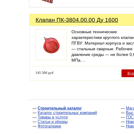
Клапан ПК-3804.00.00 Ду 1600
Основные технические
характеристики круглого клапа
ПГВУ: Материал корпуса и зас
— стальные сварные. Рабочее
давление среды — не более 0,
МПа.…
145 500 руб
Куп
—
Строительный каталог
—
Маг
—
Каталог строительных компаний
—
Выс
—
Товары и услуги
—
ГОС
—
Статьи и обзоры
—
Нов
—
Фотогалереи
—
Нов