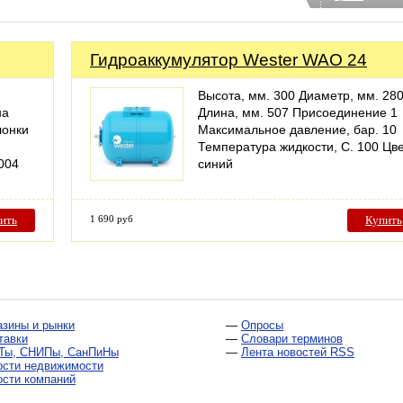
Гидроаккумулятор Wester WAO 24
Высота, мм. 300 Диаметр, мм. 28
на
Длина, мм. 507 Присоединение 1
лонки
Максимальное давление, бар. 10
Температура жидкости, С. 100 Цв
004
синий
ить
1 690 руб
Купить
азины и рынки
—
Опросы
тавки
—
Словари терминов
Ты, СНИПы, СанПиНы
—
Лента новостей RSS
ости недвижимости
ости компаний