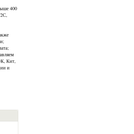
выше 400
Г2С,
акже
и;
ата;
тавляем
К, Кит,
ции и