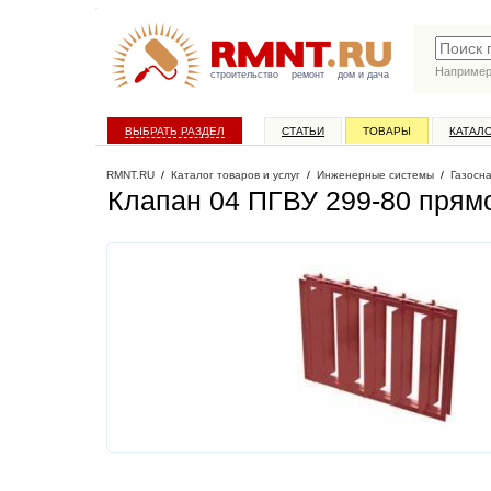
Наприме
строительство
ремонт
дом и дача
ВЫБРАТЬ РАЗДЕЛ
СТАТЬИ
ТОВАРЫ
КАТАЛ
RMNT.RU
/
Каталог товаров и услуг
/
Инженерные системы
/
Газосн
Клапан 04 ПГВУ 299-80 прям