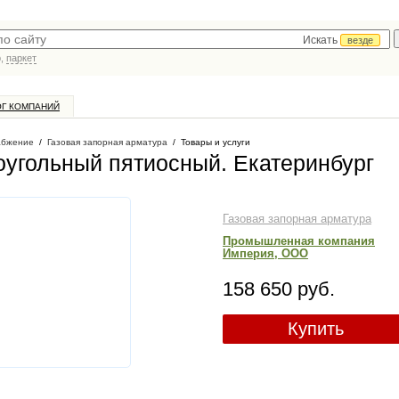
Искать
везде
р,
паркет
ОГ КОМПАНИЙ
абжение
/
Газовая запорная арматура
/
Товары и услуги
оугольный пятиосный
. Екатеринбург
Газовая запорная арматура
Промышленная компания
Империя, ООО
158 650 руб.
Купить