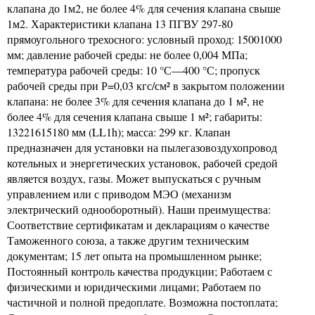
клапана до 1м2, не более 4% для сечения клапана свыше
1м2. Характеристики клапана 13 ПГВУ 297-80
прямоугольного трехосного: условный проход: 15001000
мм; давление рабочей среды: не более 0,004 МПа;
температура рабочей среды: 10 °С—400 °С; пропуск
рабочей среды при Р=0,03 кгс/см² в закрытом положении
клапана: не более 3% для сечения клапана до 1 м², не
более 4% для сечения клапана свыше 1 м²; габариты:
13221615180 мм (LL1h); масса: 299 кг. Клапан
предназначен для установки на пылегазовоздухопровод
котельных и энергетических установок, рабочей средой
является воздух, газы. Может выпускаться с ручным
управлением или с приводом МЭО (механизм
электрический однооборотный). Наши преимущества:
Соответствие сертификатам и декларациям о качестве
Таможенного союза, а также другим техническим
документам; 15 лет опыта на промышленном рынке;
Постоянный контроль качества продукции; Работаем с
физическими и юридическими лицами; Работаем по
частичной и полной предоплате. Возможна постоплата;