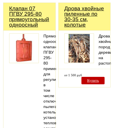
Клапан 07
Дрова хвойные
ПГВУ 295-80
пиленные по
прямоугольный
30-35 см,
одноосный
колотые
Прямоугольный
Дрова
одноосный
хвойных
клапан
пород
ПГВУ
деревьев
295-
на
80
растопку
применяется
для
от 1 500 руб
регулирования,
Купить
в
том
числе
отключения
пылегазовоздухопроводов
котельных
установок
тепловых