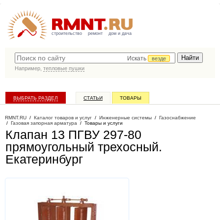
строительство
ремонт
дом и дача
Искать
везде
Например,
тепловые пушки
ВЫБРАТЬ РАЗДЕЛ
СТАТЬИ
ТОВАРЫ
КАТАЛОГ КОМПАНИЙ
RMNT.RU
/
Каталог товаров и услуг
/
Инженерные системы
/
Газоснабжение
/
Газовая запорная арматура
/
Товары и услуги
Клапан 13 ПГВУ 297-80
прямоугольный трехосный
.
Екатеринбург