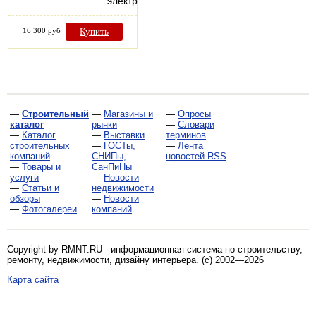
электростанций…
16 300 руб
Купить
—
Строительный
—
Магазины и
—
Опросы
каталог
рынки
—
Словари
—
Каталог
—
Выставки
терминов
строительных
—
ГОСТы,
—
Лента
компаний
СНИПы,
новостей RSS
—
Товары и
СанПиНы
услуги
—
Новости
—
Статьи и
недвижимости
обзоры
—
Новости
—
Фотогалереи
компаний
Copyright by RMNT.RU - информационная система по
строительству,
ремонту, недвижимости, дизайну интерьера
. (c) 2002—2026
Карта сайта