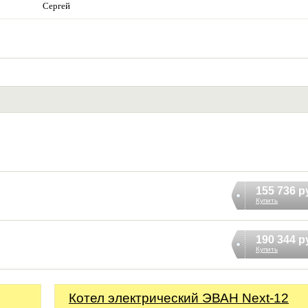
Сергей
155 736 р
Купить
190 344 р
Купить
Котел электрический ЭВАН Next-12