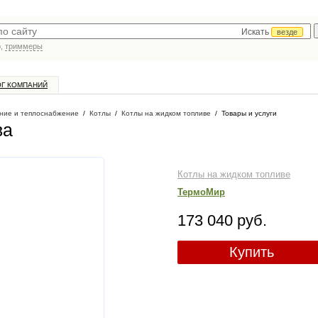
Искать
везде
р,
триммеры
ОГ КОМПАНИЙ
ние и теплоснабжение
/
Котлы
/
Котлы на жидком топливе
/
Товары и услуги
ва
Котлы на жидком топливе
ТермоМир
173 040 руб.
Купить