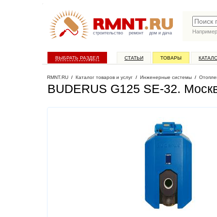
Наприме
строительство
ремонт
дом и дача
ВЫБРАТЬ РАЗДЕЛ
СТАТЬИ
ТОВАРЫ
КАТАЛ
RMNT.RU
/
Каталог товаров и услуг
/
Инженерные системы
/
Отопле
BUDERUS G125 SE-32
. Моск