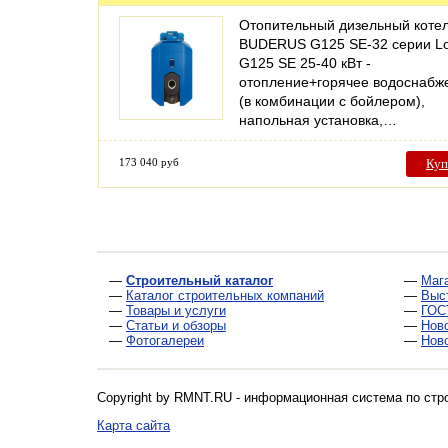
Отопительный дизельный коте
BUDERUS G125 SE-32 серии L
G125 SE 25-40 кВт -
отопление+горячее водоснабж
(в комбинации с бойлером),
напольная установка,…
173 040 руб
Куп
—
Строительный каталог
—
Маг
—
Каталог строительных компаний
—
Выс
—
Товары и услуги
—
ГОС
—
Статьи и обзоры
—
Нов
—
Фотогалереи
—
Нов
Copyright by RMNT.RU - информационная система по
стр
Карта сайта