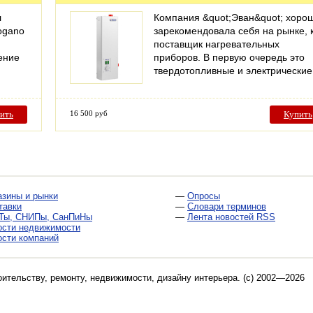
л
Компания &quot;Эван&quot; хоро
ogano
зарекомендовала себя на рынке, 
поставщик нагревательных
ение
приборов. В первую очередь это
твердотопливные и электрически
ить
16 500 руб
Купить
азины и рынки
—
Опросы
тавки
—
Словари терминов
Ты, СНИПы, СанПиНы
—
Лента новостей RSS
ости недвижимости
ости компаний
оительству, ремонту, недвижимости, дизайну интерьера
. (c) 2002—2026