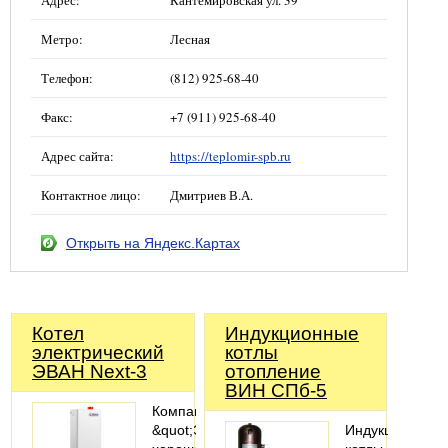
Адрес:
Кантемировская ул. 39
Метро:
Лесная
Телефон:
(812) 925-68-40
Факс:
+7 (911) 925-68-40
Адрес сайта:
https://teplomir-spb.ru
Контактное лицо:
Дмитриев В.А.
Открыть на Яндекс.Картах
Котел
Индукционные
электрический
котлы
ЭВАН Next-3
отопление
ВИН СПб-5
Компания
&quot;Эван&quot;
Индукционные