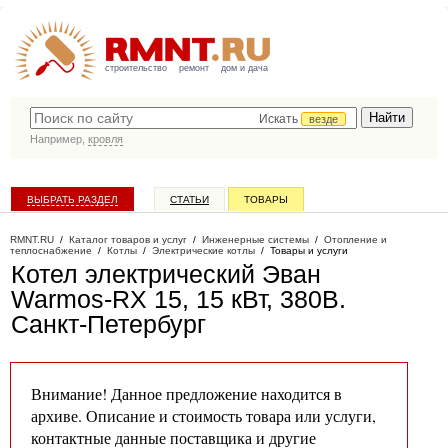
строительство
ремонт
дом и дача
Искать
везде
Например,
кровля
ВЫБРАТЬ РАЗДЕЛ
СТАТЬИ
ТОВАРЫ
КАТАЛОГ КОМПАНИЙ
RMNT.RU
/
Каталог товаров и услуг
/
Инженерные системы
/
Отопление и
теплоснабжение
/
Котлы
/
Электрические котлы
/
Товары и услуги
Котел электрический Эван
Warmos-RX 15, 15 кВт, 380В
.
Санкт-Петербург
Внимание! Данное предложение находится в
архиве. Описание и стоимость товара или услуги,
контактные данные поставщика и другие