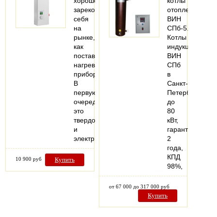
хорошо
котлы
зарекомендовала
отопление
себя
ВИН
на
СПб-5.
рынке,
Котлы
как
индукционные
поставщик
ВИН
нагревательных
СПб
приборов.
в
В
Санкт-
первую
Петербурге
очередь
до
это
80
твердотопливные
кВт,
и
гарантия
электрические…
2
года,
КПД
10 900 руб
Купить
98%,
от 67 000 до 317 000 руб
Купить