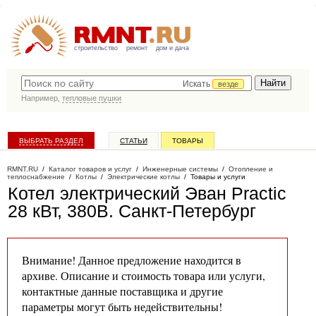
строительство
ремонт
дом и дача
Искать
везде
Например,
тепловые пушки
ВЫБРАТЬ РАЗДЕЛ
СТАТЬИ
ТОВАРЫ
КАТАЛОГ КОМПАНИЙ
RMNT.RU
/
Каталог товаров и услуг
/
Инженерные системы
/
Отопление и
теплоснабжение
/
Котлы
/
Электрические котлы
/
Товары и услуги
Котел электрический Эван Practic
28 кВт, 380В
. Санкт-Петербург
Внимание! Данное предложение находится в
архиве. Описание и стоимость товара или услуги,
контактные данные поставщика и другие
параметры могут быть недействительны!