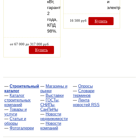
кВт,
и
гарантия
электрические
2
года,
16 500 руб
Купить
КПД
98%.
от 67 000 до 317 000 руб
Купить
—
Строительный
—
Магазины и
—
Опросы
каталог
рынки
—
Словари
—
Каталог
—
Выставки
терминов
строительных
—
ГОСТы,
—
Лента
компаний
СНИПы,
новостей RSS
—
Товары и
СанПиНы
услуги
—
Новости
—
Статьи и
недвижимости
обзоры
—
Новости
—
Фотогалереи
компаний