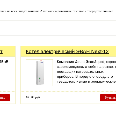
овки на всех видах топлива Автоматизированные газовые и твердотопливные
т
Котел электрический ЭВАН Next-12
45 кВт
Компания &quot;Эван&quot; хоро
зарекомендовала себя на рынке, 
поставщик нагревательных
приборов. В первую очередь это
твердотопливные и электрически
ить
16 500 руб
Купить