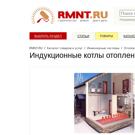
Наприме
строительство
ремонт
дом и дача
ВЫБРАТЬ РАЗДЕЛ
СТАТЬИ
ТОВАРЫ
КАТАЛ
RMNT.RU
/
Каталог товаров и услуг
/
Инженерные системы
/
Отопле
Индукционные котлы отопле