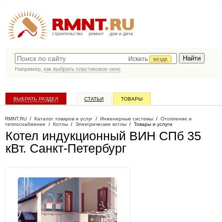
строительство
ремонт
дом и дача
Искать
везде
Например,
как выбрать пластиковое окно
ВЫБРАТЬ РАЗДЕЛ
СТАТЬИ
ТОВАРЫ
КАТАЛОГ КОМПАНИЙ
RMNT.RU
/
Каталог товаров и услуг
/
Инженерные системы
/
Отопление и
теплоснабжение
/
Котлы
/
Электрические котлы
/
Товары и услуги
Котел индукционный ВИН СПб 35
кВт
. Санкт-Петербург