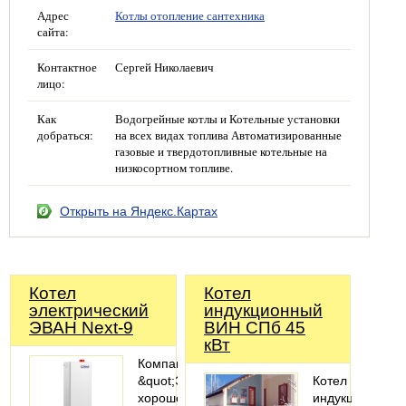
Адрес
Котлы отопление сантехника
сайта:
Контактное
Сергей Николаевич
лицо:
Как
Водогрейные котлы и Котельные установки
добраться:
на всех видах топлива Автоматизированные
газовые и твердотопливные котельные на
низкосортном топливе.
Открыть на Яндекс.Картах
Котел
Котел
электрический
индукционный
ЭВАН Next-9
ВИН СПб 45
кВт
Компания
&quot;Эван&quot;
Котел
хорошо
индукционный