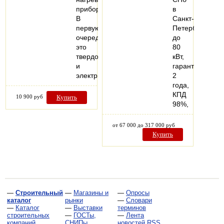
приборов.
в
В
Санкт-
первую
Петербурге
очередь
до
это
80
твердотопливные
кВт,
и
гарантия
электрические…
2
года,
КПД
10 900 руб
Купить
98%,
от 67 000 до 317 000 руб
Купить
—
Строительный
—
Магазины и
—
Опросы
каталог
рынки
—
Словари
—
Каталог
—
Выставки
терминов
строительных
—
ГОСТы,
—
Лента
компаний
СНИПы,
новостей RSS