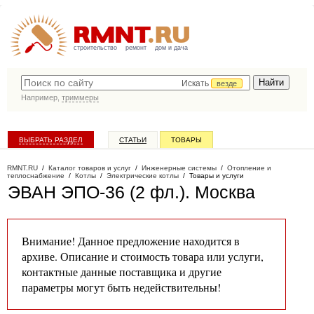
строительство
ремонт
дом и дача
Искать
везде
Например,
триммеры
ВЫБРАТЬ РАЗДЕЛ
СТАТЬИ
ТОВАРЫ
КАТАЛОГ КОМПАНИЙ
RMNT.RU
/
Каталог товаров и услуг
/
Инженерные системы
/
Отопление и
теплоснабжение
/
Котлы
/
Электрические котлы
/
Товары и услуги
ЭВАН ЭПО-36 (2 фл.)
. Москва
Внимание! Данное предложение находится в
архиве. Описание и стоимость товара или услуги,
контактные данные поставщика и другие
параметры могут быть недействительны!