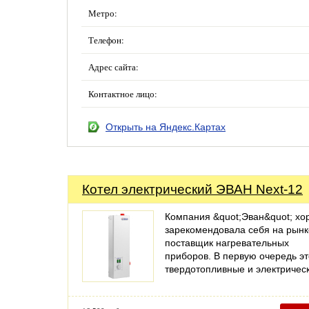
Метро:
Телефон:
Адрес сайта:
Контактное лицо:
Открыть на Яндекс.Картах
Котел электрический ЭВАН Next-12
Компания &quot;Эван&quot; х
зарекомендовала себя на рынке
поставщик нагревательных
приборов. В первую очередь эт
твердотопливные и электриче