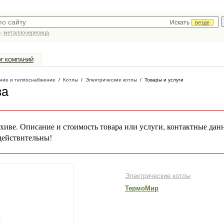
Искать
везде
р,
металлочерепица
ОГ КОМПАНИЙ
ние и теплоснабжение
/
Котлы
/
Электрические котлы
/
Товары и услуги
ва
хиве. Описание и стоимость товара или услуги, контактные дан
действительны!
Электрические котлы
ТермоМир