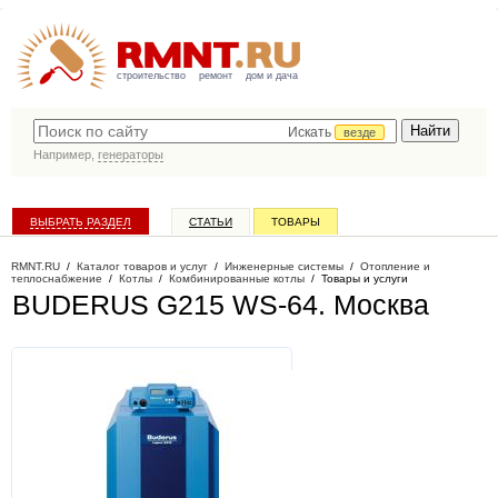
строительство
ремонт
дом и дача
Искать
везде
Например,
генераторы
ВЫБРАТЬ РАЗДЕЛ
СТАТЬИ
ТОВАРЫ
КАТАЛОГ КОМПАНИЙ
RMNT.RU
/
Каталог товаров и услуг
/
Инженерные системы
/
Отопление и
теплоснабжение
/
Котлы
/
Комбинированные котлы
/
Товары и услуги
BUDERUS G215 WS-64
. Москва