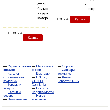
стали,
и
большая
электрические
загрузочная
камера,
14 800 руб
Купить
…
116 800 руб
Купить
—
Строительный
—
Магазины и
—
Опросы
каталог
рынки
—
Словари
—
Каталог
—
Выставки
терминов
строительных
—
ГОСТы,
—
Лента
компаний
СНИПы,
новостей RSS
—
Товары и
СанПиНы
услуги
—
Новости
—
Статьи и
недвижимости
обзоры
—
Новости
—
Фотогалереи
компаний