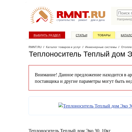
Наприме
строительство
ремонт
дом и дача
ВЫБРАТЬ РАЗДЕЛ
СТАТЬИ
ТОВАРЫ
КАТАЛ
RMNT.RU
/
Каталог товаров и услуг
/
Инженерные системы
/
Отопле
Теплоноситель Теплый дом Эк
Внимание! Данное предложение находится в ар
поставщика и другие параметры могут быть не
Теплоноситель Теплый дом Эко 30, 10кг