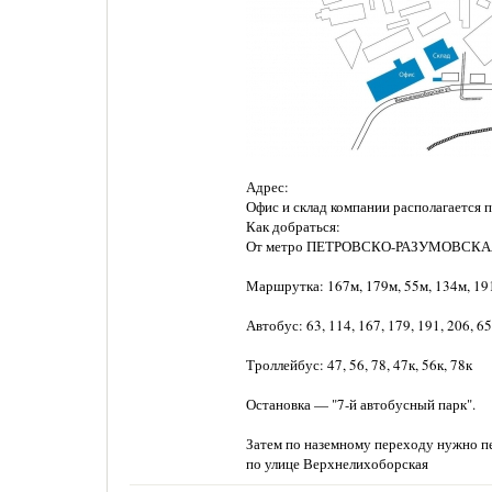
Адрес:
Офис и склад компании располагается по
Как добраться:
От метро ПЕТРОВСКО-РАЗУМОВСК
Маршрутка: 167м, 179м, 55м, 134м, 191
Автобус: 63, 114, 167, 179, 191, 206, 6
Троллейбус: 47, 56, 78, 47к, 56к, 78к
Остановка — "7-й автобусный парк".
Затем по наземному переходу нужно пе
по улице Верхнелихоборская