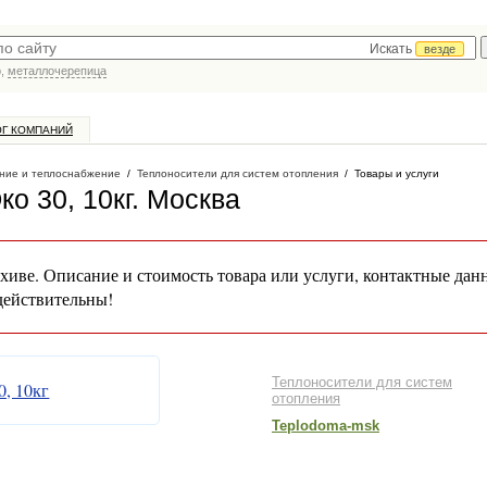
Искать
везде
р,
металлочерепица
ОГ КОМПАНИЙ
ние и теплоснабжение
/
Теплоносители для систем отопления
/
Товары и услуги
о 30, 10кг
. Москва
хиве. Описание и стоимость товара или услуги, контактные дан
действительны!
Теплоносители для систем
отопления
Teplodoma-msk