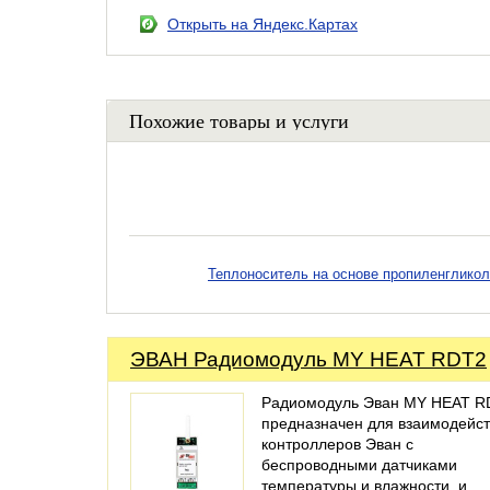
Открыть на Яндекс.Картах
Похожие товары и услуги
Теплоноситель на основе пропиленгликол
ЭВАН Радиомодуль MY HEAT RDT2
Радиомодуль Эван MY HEAT R
предназначен для взаимодейс
контроллеров Эван с
беспроводными датчиками
температуры и влажности, и