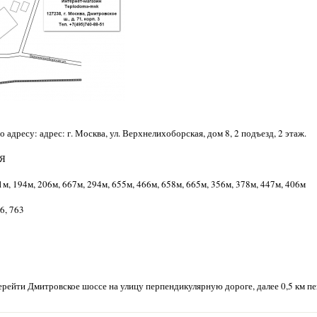
 адресу: адрес: г. Москва, ул. Верхнелихоборская, дом 8, 2 подъезд, 2 этаж.
АЯ
м, 194м, 206м, 667м, 294м, 655м, 466м, 658м, 665м, 356м, 378м, 447м, 406м
56, 763
рейти Дмитровское шоссе на улицу перпендикулярную дороге, далее 0,5 км п