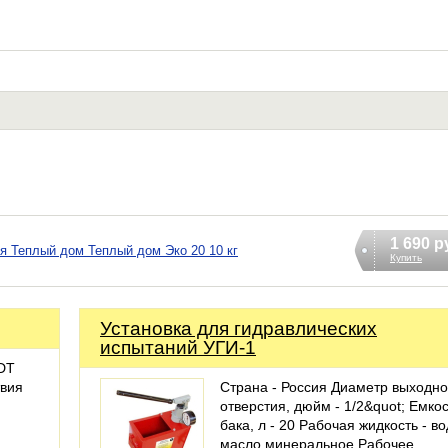
1 690 р
я Теплый дом Теплый дом Эко 20 10 кг
Купить
Установка для гидравлических
испытаний УГИ-1
DT
твия
Страна - Россия Диаметр выходно
отверстия, дюйм - 1/2&quot; Емко
бака, л - 20 Рабочая жидкость - во
масло минеральное Рабочее