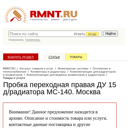
строительство
ремонт
дом и дача
Искать
везде
Например,
триммеры
ВЫБРАТЬ РАЗДЕЛ
СТАТЬИ
ТОВАРЫ
КАТАЛОГ КОМПАНИЙ
RMNT.RU
/
Каталог товаров и услуг
/
Инженерные системы
/
Отопление и
теплоснабжение
/
Конвекторы и радиаторы
/
Комплектующие для радиаторов
и конвекторов
/
Комплектующие для водяных конвекторов и радиаторов
/
Товары и услуги
Пробка переходная правая ДУ 15
д/радиатора МС-140
. Москва
Внимание! Данное предложение находится в
архиве. Описание и стоимость товара или услуги,
контактные данные поставщика и другие