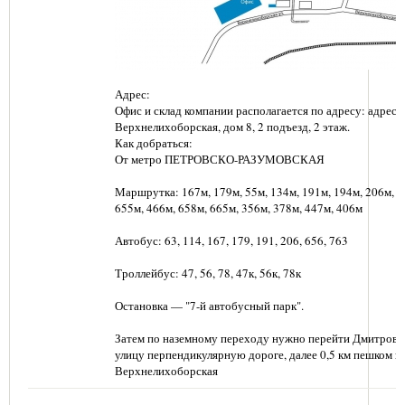
Адрес:
Офис и склад компании располагается по адресу: адрес: г
Верхнелихоборская, дом 8, 2 подъезд, 2 этаж.
Как добраться:
От метро ПЕТРОВСКО-РАЗУМОВСКАЯ
Маршрутка: 167м, 179м, 55м, 134м, 191м, 194м, 206м, 6
655м, 466м, 658м, 665м, 356м, 378м, 447м, 406м
Автобус: 63, 114, 167, 179, 191, 206, 656, 763
Троллейбус: 47, 56, 78, 47к, 56к, 78к
Остановка — "7-й автобусный парк".
Затем по наземному переходу нужно перейти Дмитровс
улицу перпендикулярную дороге, далее 0,5 км пешком п
Верхнелихоборская