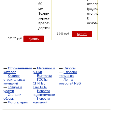
60
отопления
мм.
(радиатор
Технические
отопления).
характеристики
В
Крепёж-
основном…
держатель…
2 300 руб
Купить
383.25 руб
Купить
—
Строительный
—
Магазины и
—
Опросы
каталог
рынки
—
Словари
—
Каталог
—
Выставки
терминов
строительных
—
ГОСТы,
—
Лента
компаний
СНИПы,
новостей RSS
—
Товары и
СанПиНы
услуги
—
Новости
—
Статьи и
недвижимости
обзоры
—
Новости
—
Фотогалереи
компаний