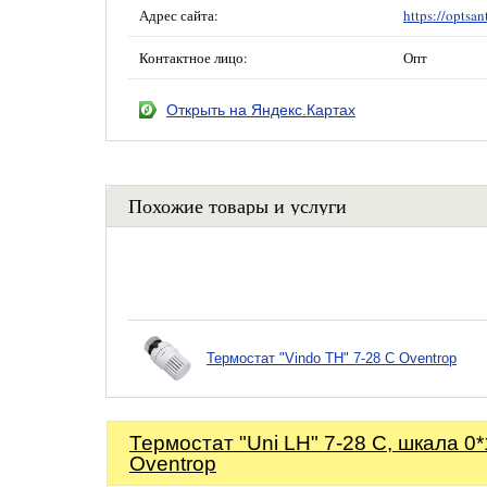
Адрес сайта:
https://optsan
Контактное лицо:
Опт
Открыть на Яндекс.Картах
Похожие товары и услуги
Термостат "Vindo TH" 7-28 C Oventrop
Термостат "Uni LH" 7-28 C, шкала 0*
Oventrop