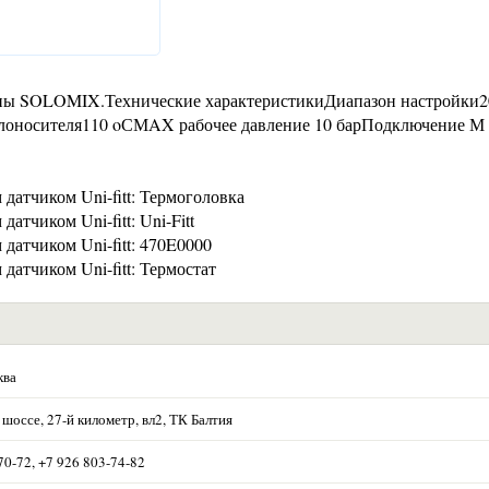
уппы SOLOMIX.Технические характеристикиДиапазон настройки2
лоносителя110 oСМAX рабочее давление 10 барПодключение М 3
атчиком Uni-fitt: Термоголовка
тчиком Uni-fitt: Uni-Fitt
атчиком Uni-fitt: 470E0000
атчиком Uni-fitt: Термостат
ква
шоссе, 27-й километр, вл2, ТК Балтия
70-72, +7 926 803-74-82