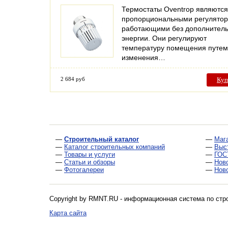
Термостаты Oventrop являются
пропорциональными регулятор
работающими без дополнител
энергии. Они регулируют
температуру помещения путем
изменения…
2 684 руб
Куп
—
Строительный каталог
—
Маг
—
Каталог строительных компаний
—
Выс
—
Товары и услуги
—
ГОС
—
Статьи и обзоры
—
Нов
—
Фотогалереи
—
Нов
Copyright by RMNT.RU - информационная система по
стр
Карта сайта