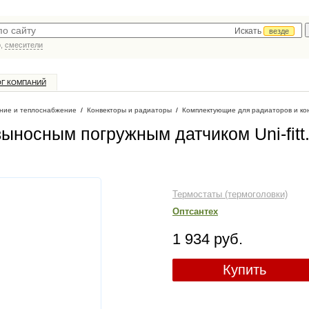
Искать
везде
р,
смесители
ОГ КОМПАНИЙ
ние и теплоснабжение
/
Конвекторы и радиаторы
/
Комплектующие для радиаторов и ко
выносным погружным датчиком Uni-fitt
Термостаты (термоголовки)
Оптсантех
1 934 руб.
Купить