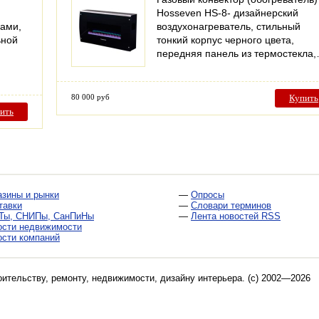
Hosseven HS-8- дизайнерский
ами,
воздухонагреватель, стильный
ьной
тонкий корпус черного цвета,
передняя панель из термостекла
80 000 руб
Купить
ить
азины и рынки
—
Опросы
тавки
—
Словари терминов
Ты, СНИПы, СанПиНы
—
Лента новостей RSS
ости недвижимости
ости компаний
оительству, ремонту, недвижимости, дизайну интерьера
. (c) 2002—2026