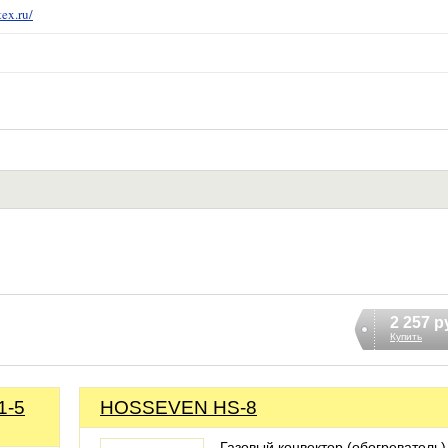
tex.ru/
2 257 р
Купить
1-5
HOSSEVEN HS-8
Газовый конвектор (обогреватель)