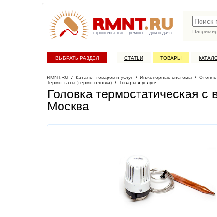
Наприме
строительство
ремонт
дом и дача
ВЫБРАТЬ РАЗДЕЛ
СТАТЬИ
ТОВАРЫ
КАТАЛ
RMNT.RU
/
Каталог товаров и услуг
/
Инженерные системы
/
Отопле
Термостаты (термоголовки)
/
Товары и услуги
Головка термостатическая с 
Москва