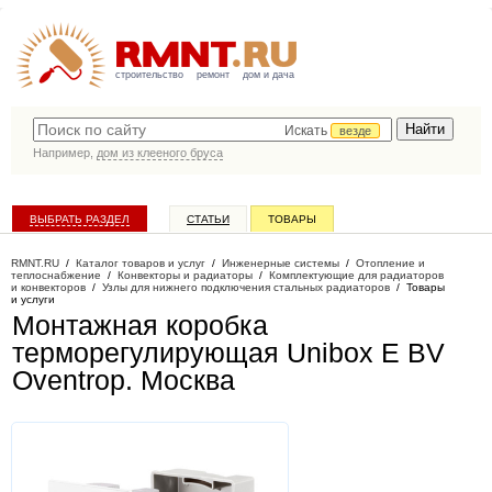
строительство
ремонт
дом и дача
Искать
везде
Например,
дом из клееного бруса
ВЫБРАТЬ РАЗДЕЛ
СТАТЬИ
ТОВАРЫ
КАТАЛОГ КОМПАНИЙ
RMNT.RU
/
Каталог товаров и услуг
/
Инженерные системы
/
Отопление и
теплоснабжение
/
Конвекторы и радиаторы
/
Комплектующие для радиаторов
и конвекторов
/
Узлы для нижнего подключения стальных радиаторов
/
Товары
и услуги
Монтажная коробка
терморегулирующая Unibox E BV
Oventrop
. Москва