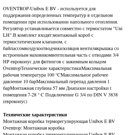
OVENTROP-Unibox E BV - используется для
поддержания определенных температур в отдельном
помещении при использовании напольного отопления.
Регулятор устанавливается совместно с термостатом "Uni
LH".В комплект входят:монтажный короб с
термостатическим клапаном, с
байпассомвоздухоотводчикизоляция вентилякрышка со
встроенным маховикомвентильная часть с отводами 3/4
НР евроконус для фитингов с зажимным кольцом
OventropТехнические характеристикиМаксимальная
рабочая температура 100 °CМаксимальное рабочее
давление 10 барМаксимальный перепад давления 1
барМонтажная глубина 57 мм Диапазон настройки t
помещения 7-28 ° C Подключение G 3/4 по DIN V 3838
(евроконус)
Технические характеристики
Монтажная коробка терморегулирующая Unibox E BV
Oventrop: Монтажная коробка
Монтажная коробка терморегулирующая Unibox E BV