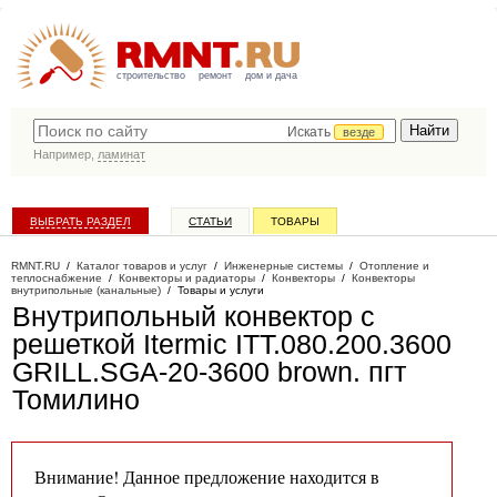
строительство
ремонт
дом и дача
Искать
везде
Например,
ламинат
ВЫБРАТЬ РАЗДЕЛ
СТАТЬИ
ТОВАРЫ
КАТАЛОГ КОМПАНИЙ
RMNT.RU
/
Каталог товаров и услуг
/
Инженерные системы
/
Отопление и
теплоснабжение
/
Конвекторы и радиаторы
/
Конвекторы
/
Конвекторы
внутрипольные (канальные)
/
Товары и услуги
Внутрипольный конвектор с
решеткой Itermic ITT.080.200.3600
GRILL.SGA-20-3600 brown
. пгт
Томилино
Внимание! Данное предложение находится в