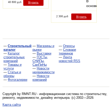
В
40 800 руб
Купить
основном…
2 300 руб
Купить
—
Строительный
—
Магазины и
—
Опросы
каталог
рынки
—
Словари
—
Каталог
—
Выставки
терминов
строительных
—
ГОСТы,
—
Лента
компаний
СНИПы,
новостей RSS
—
Товары и
СанПиНы
услуги
—
Новости
—
Статьи и
недвижимости
обзоры
—
Новости
—
Фотогалереи
компаний
Copyright by RMNT.RU - информационная система по
строительству,
ремонту, недвижимости, дизайну интерьера
. (c) 2002—2026
Карта сайта