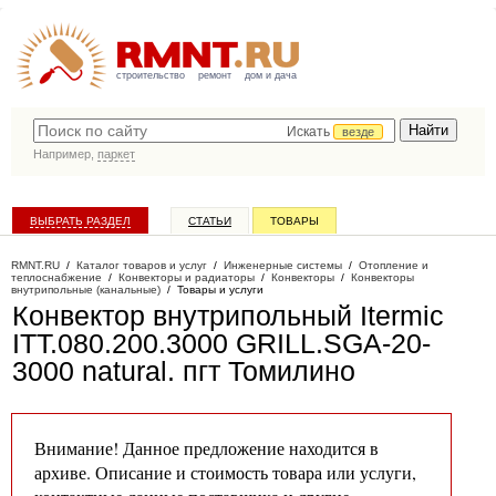
строительство
ремонт
дом и дача
Искать
везде
Например,
паркет
ВЫБРАТЬ РАЗДЕЛ
СТАТЬИ
ТОВАРЫ
КАТАЛОГ КОМПАНИЙ
RMNT.RU
/
Каталог товаров и услуг
/
Инженерные системы
/
Отопление и
теплоснабжение
/
Конвекторы и радиаторы
/
Конвекторы
/
Конвекторы
внутрипольные (канальные)
/
Товары и услуги
Конвектор внутрипольный Itermic
ITT.080.200.3000 GRILL.SGA-20-
3000 natural
. пгт Томилино
Внимание! Данное предложение находится в
архиве. Описание и стоимость товара или услуги,