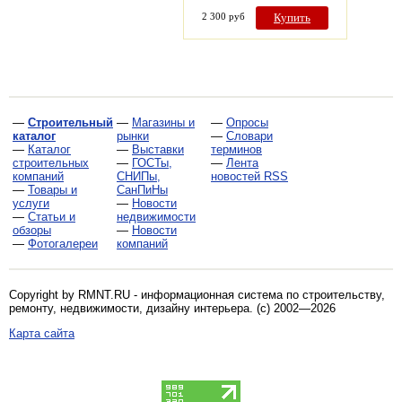
2 300 руб
Купить
—
Строительный
—
Магазины и
—
Опросы
каталог
рынки
—
Словари
—
Каталог
—
Выставки
терминов
строительных
—
ГОСТы,
—
Лента
компаний
СНИПы,
новостей RSS
—
Товары и
СанПиНы
услуги
—
Новости
—
Статьи и
недвижимости
обзоры
—
Новости
—
Фотогалереи
компаний
Copyright by RMNT.RU - информационная система по
строительству,
ремонту, недвижимости, дизайну интерьера
. (c) 2002—2026
Карта сайта