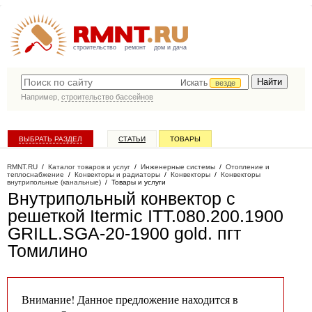
строительство
ремонт
дом и дача
Искать
везде
Например,
строительство бассейнов
ВЫБРАТЬ РАЗДЕЛ
СТАТЬИ
ТОВАРЫ
КАТАЛОГ КОМПАНИЙ
RMNT.RU
/
Каталог товаров и услуг
/
Инженерные системы
/
Отопление и
теплоснабжение
/
Конвекторы и радиаторы
/
Конвекторы
/
Конвекторы
внутрипольные (канальные)
/
Товары и услуги
Внутрипольный конвектор с
решеткой Itermic ITT.080.200.1900
GRILL.SGA-20-1900 gold
. пгт
Томилино
Внимание! Данное предложение находится в