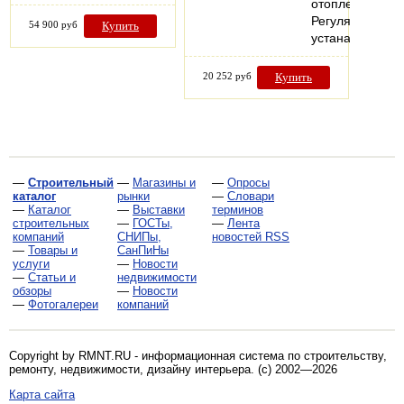
отопления.
Регулятор
54 900 руб
Купить
устанавливает
20 252 руб
Купить
—
Строительный
—
Магазины и
—
Опросы
каталог
рынки
—
Словари
—
Каталог
—
Выставки
терминов
строительных
—
ГОСТы,
—
Лента
компаний
СНИПы,
новостей RSS
—
Товары и
СанПиНы
услуги
—
Новости
—
Статьи и
недвижимости
обзоры
—
Новости
—
Фотогалереи
компаний
Copyright by RMNT.RU - информационная система по
строительству,
ремонту, недвижимости, дизайну интерьера
. (c) 2002—2026
Карта сайта