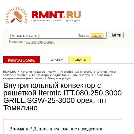
строительство
ремонт
дом и дача
Искать
везде
Например,
металлочерепица
ВЫБРАТЬ РАЗДЕЛ
СТАТЬИ
ТОВАРЫ
КАТАЛОГ КОМПАНИЙ
RMNT.RU
/
Каталог товаров и услуг
/
Инженерные системы
/
Отопление и
теплоснабжение
/
Конвекторы и радиаторы
/
Конвекторы
/
Конвекторы
внутрипольные (канальные)
/
Товары и услуги
Внутрипольный конвектор с
решеткой Itermic ITT.080.250.3000
GRILL.SGW-25-3000 орех
. пгт
Томилино
Внимание! Данное предложение находится в