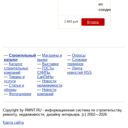
из
соединенных…
2 693 руб
Купить
—
Строительный
—
Магазины и
—
Опросы
каталог
рынки
—
Словари
—
Каталог
—
Выставки
терминов
строительных
—
ГОСТы,
—
Лента
компаний
СНИПы,
новостей RSS
—
Товары и
СанПиНы
услуги
—
Новости
—
Статьи и
недвижимости
обзоры
—
Новости
—
Фотогалереи
компаний
Copyright by RMNT.RU - информационная система по
строительству,
ремонту, недвижимости, дизайну интерьера
. (c) 2002—2026
Карта сайта