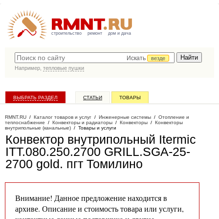
строительство
ремонт
дом и дача
Искать
везде
Например,
тепловые пушки
ВЫБРАТЬ РАЗДЕЛ
СТАТЬИ
ТОВАРЫ
КАТАЛОГ КОМПАНИЙ
RMNT.RU
/
Каталог товаров и услуг
/
Инженерные системы
/
Отопление и
теплоснабжение
/
Конвекторы и радиаторы
/
Конвекторы
/
Конвекторы
внутрипольные (канальные)
/
Товары и услуги
Конвектор внутрипольный Itermic
ITT.080.250.2700 GRILL.SGA-25-
2700 gold
. пгт Томилино
Внимание! Данное предложение находится в
архиве. Описание и стоимость товара или услуги,