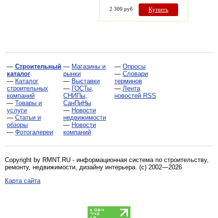
2 300 руб
Купить
—
Строительный
—
Магазины и
—
Опросы
каталог
рынки
—
Словари
—
Каталог
—
Выставки
терминов
строительных
—
ГОСТы,
—
Лента
компаний
СНИПы,
новостей RSS
—
Товары и
СанПиНы
услуги
—
Новости
—
Статьи и
недвижимости
обзоры
—
Новости
—
Фотогалереи
компаний
Copyright by RMNT.RU - информационная система по
строительству,
ремонту, недвижимости, дизайну интерьера
. (c) 2002—2026
Карта сайта