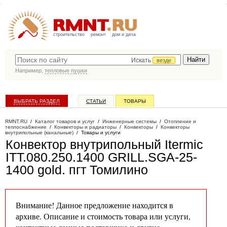
строительство
ремонт
дом и дача
Искать
везде
Например,
тепловые пушки
ВЫБРАТЬ РАЗДЕЛ
СТАТЬИ
ТОВАРЫ
КАТАЛОГ КОМПАНИЙ
RMNT.RU
/
Каталог товаров и услуг
/
Инженерные системы
/
Отопление и
теплоснабжение
/
Конвекторы и радиаторы
/
Конвекторы
/
Конвекторы
внутрипольные (канальные)
/
Товары и услуги
Конвектор внутрипольный Itermic
ITT.080.250.1400 GRILL.SGA-25-
1400 gold
. пгт Томилино
Внимание! Данное предложение находится в
архиве. Описание и стоимость товара или услуги,