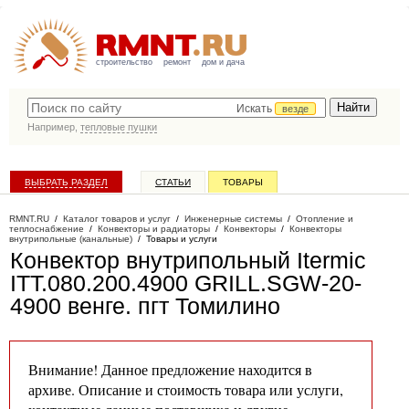
строительство
ремонт
дом и дача
Искать
везде
Например,
тепловые пушки
ВЫБРАТЬ РАЗДЕЛ
СТАТЬИ
ТОВАРЫ
КАТАЛОГ КОМПАНИЙ
RMNT.RU
/
Каталог товаров и услуг
/
Инженерные системы
/
Отопление и
теплоснабжение
/
Конвекторы и радиаторы
/
Конвекторы
/
Конвекторы
внутрипольные (канальные)
/
Товары и услуги
Конвектор внутрипольный Itermic
ITT.080.200.4900 GRILL.SGW-20-
4900 венге
. пгт Томилино
Внимание! Данное предложение находится в
архиве. Описание и стоимость товара или услуги,