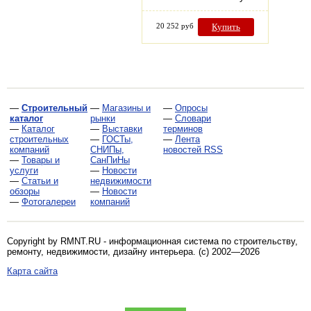
20 252 руб
Купить
—
Строительный
—
Магазины и
—
Опросы
каталог
рынки
—
Словари
—
Каталог
—
Выставки
терминов
строительных
—
ГОСТы,
—
Лента
компаний
СНИПы,
новостей RSS
—
Товары и
СанПиНы
услуги
—
Новости
—
Статьи и
недвижимости
обзоры
—
Новости
—
Фотогалереи
компаний
Copyright by RMNT.RU - информационная система по
строительству,
ремонту, недвижимости, дизайну интерьера
. (c) 2002—2026
Карта сайта