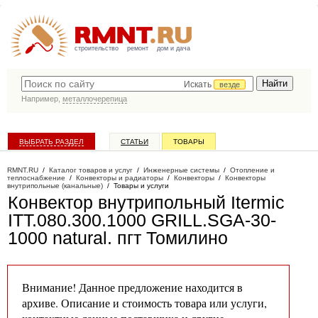
строительство
ремонт
дом и дача
Искать
везде
Например,
металлочерепица
ВЫБРАТЬ РАЗДЕЛ
СТАТЬИ
ТОВАРЫ
КАТАЛОГ КОМПАНИЙ
RMNT.RU
/
Каталог товаров и услуг
/
Инженерные системы
/
Отопление и
теплоснабжение
/
Конвекторы и радиаторы
/
Конвекторы
/
Конвекторы
внутрипольные (канальные)
/
Товары и услуги
Конвектор внутрипольный Itermic
ITT.080.300.1000 GRILL.SGA-30-
1000 natural
. пгт Томилино
Внимание! Данное предложение находится в
архиве. Описание и стоимость товара или услуги,