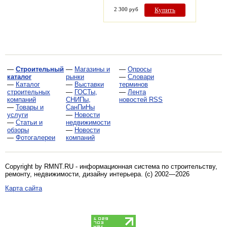
2 300 руб
Купить
—
Строительный
—
Магазины и
—
Опросы
каталог
рынки
—
Словари
—
Каталог
—
Выставки
терминов
строительных
—
ГОСТы,
—
Лента
компаний
СНИПы,
новостей RSS
—
Товары и
СанПиНы
услуги
—
Новости
—
Статьи и
недвижимости
обзоры
—
Новости
—
Фотогалереи
компаний
Copyright by RMNT.RU - информационная система по
строительству,
ремонту, недвижимости, дизайну интерьера
. (c) 2002—2026
Карта сайта