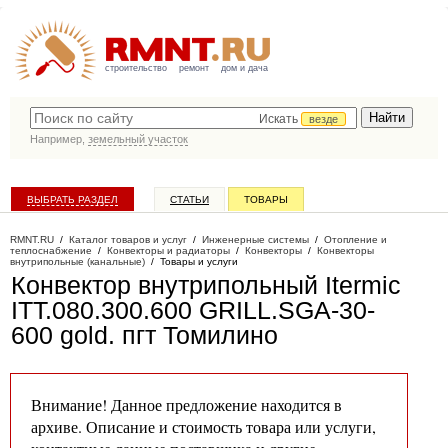
строительство
ремонт
дом и дача
Искать
везде
Например,
земельный участок
ВЫБРАТЬ РАЗДЕЛ
СТАТЬИ
ТОВАРЫ
КАТАЛОГ КОМПАНИЙ
RMNT.RU
/
Каталог товаров и услуг
/
Инженерные системы
/
Отопление и
теплоснабжение
/
Конвекторы и радиаторы
/
Конвекторы
/
Конвекторы
внутрипольные (канальные)
/
Товары и услуги
Конвектор внутрипольный Itermic
ITT.080.300.600 GRILL.SGA-30-
600 gold
. пгт Томилино
Внимание! Данное предложение находится в
архиве. Описание и стоимость товара или услуги,