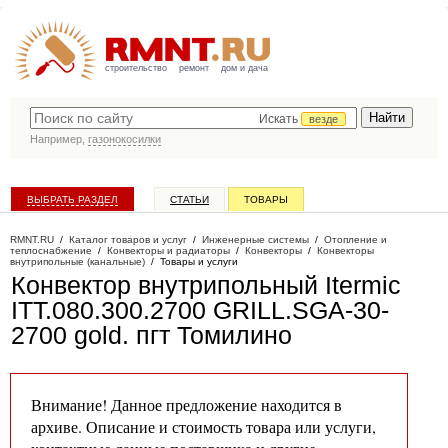
строительство
ремонт
дом и дача
Искать
везде
Например,
газонокосилки
ВЫБРАТЬ РАЗДЕЛ
СТАТЬИ
ТОВАРЫ
КАТАЛОГ КОМПАНИЙ
RMNT.RU
/
Каталог товаров и услуг
/
Инженерные системы
/
Отопление и
теплоснабжение
/
Конвекторы и радиаторы
/
Конвекторы
/
Конвекторы
внутрипольные (канальные)
/
Товары и услуги
Конвектор внутрипольный Itermic
ITT.080.300.2700 GRILL.SGA-30-
2700 gold
. пгт Томилино
Внимание! Данное предложение находится в
архиве. Описание и стоимость товара или услуги,