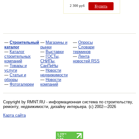
2 300 руб
Купить
—
Строительный
—
Магазины и
—
Опросы
каталог
рынки
—
Словари
—
Каталог
—
Выставки
терминов
строительных
—
ГОСТы,
—
Лента
компаний
СНИПы,
новостей RSS
—
Товары и
СанПиНы
услуги
—
Новости
—
Статьи и
недвижимости
обзоры
—
Новости
—
Фотогалереи
компаний
Copyright by RMNT.RU - информационная система по
строительству,
ремонту, недвижимости, дизайну интерьера
. (c) 2002—2026
Карта сайта